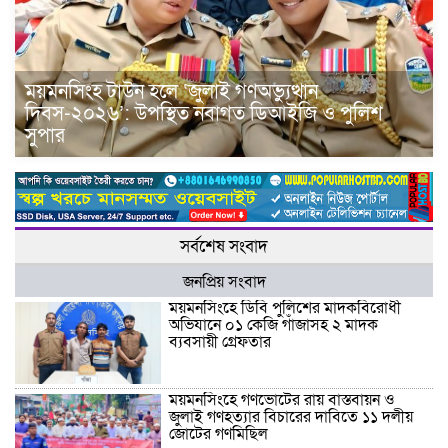
ময়মনসিংহ টাউন হলে ‘জুলাই গণঅভ্যুত্থান
দিবস-২০২৬’: উপস্থিত নবাগত ডিআইজি ও পুলিশ
সুপার
সর্বশেষ সংবাদ
জনপ্রিয় সংবাদ
ময়মনসিংহে ডিবি পুলিশের মাদকবিরোধী
অভিযানে ০১ কেজি গাঁজাসহ ২ মাদক
ব্যবসায়ী গ্রেফতার
ময়মনসিংহে গণভোটের রায় বাস্তবায়ন ও
জুলাই গণহত্যার বিচারের দাবিতে ১১ দলীয়
জোটের গণমিছিল