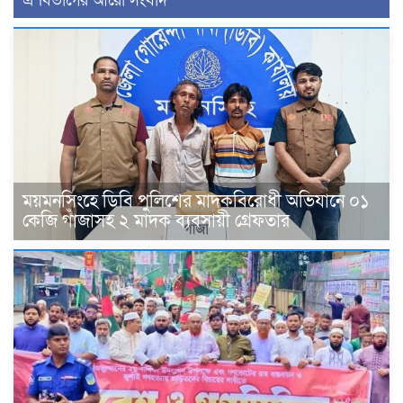
এ বিভাগের আরো সংবাদ
ময়মনসিংহে ডিবি পুলিশের মাদকবিরোধী অভিযানে ০১
কেজি গাঁজাসহ ২ মাদক ব্যবসায়ী গ্রেফতার