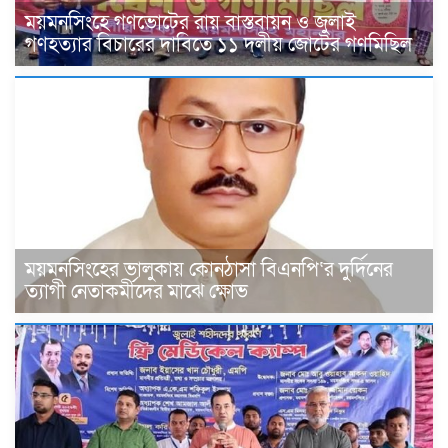
ময়মনসিংহে গণভোটের রায় বাস্তবায়ন ও জুলাই
গণহত্যার বিচারের দাবিতে ১১ দলীয় জোটের গণমিছিল
ময়মনসিংহের ভালুকায় কোনঠাসা বিএনপি‘র দুর্দিনের
ত্যাগী নেতাকর্মীদের মাঝে ক্ষোভ