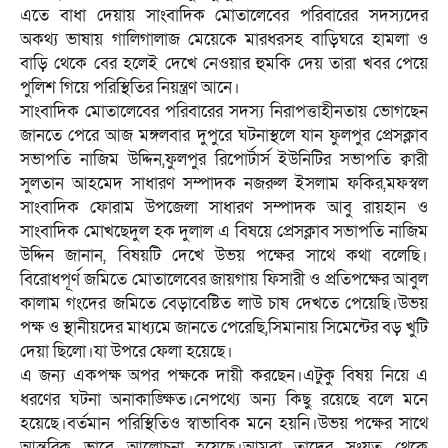
এতে বাধা দেয়ায় সাংবাদিক মোতালেবের পরিবারের সদস্যদের
অকথ্য ভাষায় গালিগালাজ মেয়েকে মারধরসহ বাড়িঘরে হামলা ও
বাড়ি থেকে বের হলেই দেখে নেওয়ার হুমকি দেয় তারা খবর পেয়ে
পুলিশ গিয়ে পরিস্থিতির নিয়ন্ত্রণ আনে।
সাংবাদিক মোতালেবের পরিবারের সদস্য নিরাপত্তাহীনতায় ভোগছেন
জানতে পেরে আজ মঙ্গলবার দুপুরে ঘটনাস্থলে যান ফুলপুর প্রেসক্লাব
সভাপতি নাজিম উদ্দিন,ফুলপুর রিপোর্টার্স ইউনিটির সভাপতি ক্বারী
সুলতান আহমেদ সাধারণ সম্পাদক নজরুল ইসলাম ফকির,মফস্বল
সাংবাদিক ফোরাম উপজেলা সাধারণ সম্পাদক আবু রায়হান ও
সাংবাদিক মোখছেদুল হক দুলাল এ বিষয়ে প্রেসক্লাব সভাপতি নাজিম
উদ্দিন জানান, বিষয়টি দেখে উভয় পক্ষের সাথে কথা বলেছি।
বিরোধপূর্ণ জমিতে মোতালেবের জায়গায় ফিসারী ও প্রতিপক্ষের আবুল
কালাম গংদের জমিতে বেড়াবেষ্টিত লাউ চাষ দেখতে পেয়েছি।উভয়
পক্ষ ও স্থানীয়দের মাধ্যমে জানতে পেরেছি,সিমানায় সিমেন্টের বড় খুটি
দেয়া ছিলো।যা উপরে ফেলা হয়েছে।
এ জন্য একপক্ষ অপর পক্ষকে দায়ী করছেন।এটুকু বিষয় নিয়ে এ
ধরণের ঘটনা অনাকাঙ্ক্ষিত।নেপথ্যে অন্য কিছু রয়েছে বলে মনে
হয়েছে।বর্তমান পরিস্থিতিও স্বাভাবিক মনে হয়নি।উভয় পক্ষের সাথে
আন্তরিক ভাবে আলোচনা হয়েছে।আমরা তাদের সংযত থেকে