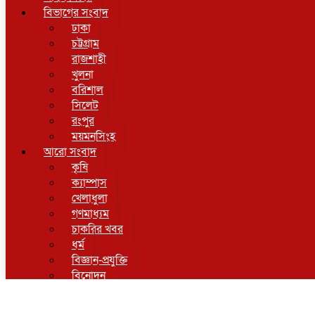
বিভাগের সংবাদ
ঢাকা
চট্টগ্রাম
রাজশাহী
খুলনা
বরিশাল
সিলেট
রংপুর
ময়মনসিংহ
আরো সংবাদ
কৃষি
ক্যাম্পাস
খেলাধুলা
গণমাধ্যম
চাকরির খবর
ধর্ম
বিজ্ঞান-প্রযুক্তি
বিনোদন
শিল্প ও সংস্কৃতি
সম্পাদকীয়