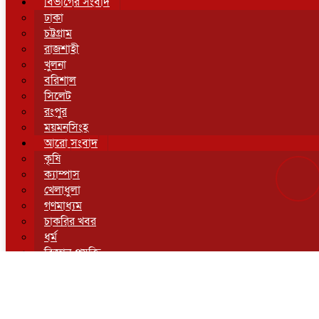
বিভাগের সংবাদ
ঢাকা
চট্টগ্রাম
রাজশাহী
খুলনা
বরিশাল
সিলেট
রংপুর
ময়মনসিংহ
আরো সংবাদ
কৃষি
ক্যাম্পাস
খেলাধুলা
গণমাধ্যম
চাকরির খবর
ধর্ম
বিজ্ঞান-প্রযুক্তি
বিনোদন
শিল্প ও সংস্কৃতি
সম্পাদকীয়
আমাদের পরিবার