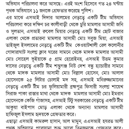
অভিযান পরিচালনা করে আসছে। এরই অংশ হিসেবে গত ২৪ ঘন্টায়
পৃথক অভিযানে ১১ জনকে গ্রেফতার করেছে পুলিশ।
এর মাঝে এসআই দিদার আলমের নেতৃত্বে একটি টীম অভিযান
পরিচালনা করে দক্ষিণ চর কালীবাড়ী থেকে চুরি মামলার আসামী জনি
ও সুলতান, এসআই রুবেল মিয়ার নেতৃত্বে একটি টীম ছোট বাজার
এলাকা থেকে প্রতারনা মামলার আসামী মোঃ সবুজ মিয়া, এসআই
তাইজুল ইসলামের নেতৃত্বে একটি টীম কেওয়াটখালী রেল কলোনীর
গোদারাঘাট সংলগ্ন ক্লাব ঘরের সামনে থেকে মাদক মামলার আসামী
মোঃ সোহেল ভূইয়াকে ৫ গ্রাম হেরোইনহ, এসআই উত্তম কুমার
দাসের নেতৃত্বে একটি টীম শম্ভুগঞ্জ নিউ দেশ বন্ধু হ্যাচারীর সামনে
থেকে মাদক মামলার আসামী মোঃ বিল্লাল হোসেন, মোঃ আলাল
হোসেনকে ২৫ লিটার চোলাই মদ সহ, এসআই মনিরুজ্জামানের
নেতৃত্বে একটি টীম চর ফুলিয়ামারী ব্রহ্মপুত্র ফিসারী সংলগ্ন শায়েখ
সিরাজ পাকা রাস্তার মাথা থেকে মাদক মামলার আসামী মোঃ ইমরান
হোসেনকে কেজি গাঁজাসহ, এসআই টিটু সরকারের নেতৃত্বে একটি টীম
আকুয়া বাইপাস মোড় এলাকা থেকে অন্যান্য মামলার আসামী
হাফিজুল ইসলাম হৃদয়কে গ্রেফতার করে।
এছাড়া এসআই কামরুল হাসান, আল মামুন, এএসআই হযরত আলী
পৃথক অভিযানে পরোয়ানা ভুক্ত আরো তিনজনকে গ্রেফতার করে।