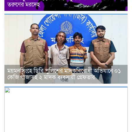
তরুণের মরদেহ
ময়মনসিংহে ডিবি পুলিশের মাদকবিরোধী অভিযানে ০১
কেজি গাঁজাসহ ২ মাদক ব্যবসায়ী গ্রেফতার