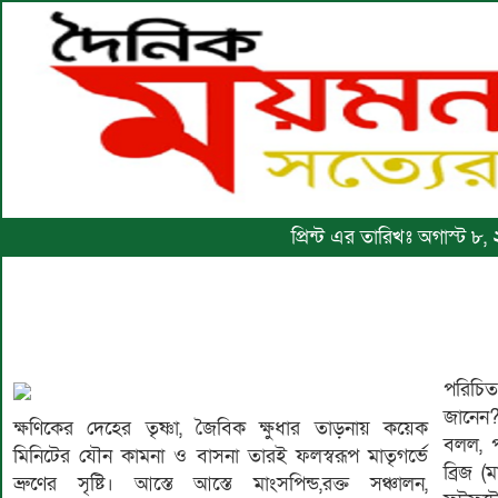
প্রিন্ট এর তারিখঃ অগাস্ট ৮
পরিচি
মায়ের
জানেন?
নিষ্পা
ক্ষণিকের দেহের তৃষ্ণা, জৈবিক ক্ষুধার তাড়নায় কয়েক
বলল, প
দেখার 
মিনিটের যৌন কামনা ও বাসনা তারই ফলস্বরূপ মাতৃগর্ভে
ব্রিজ 
হবে!!
ভ্রুণের সৃষ্টি। আস্তে আস্তে মাংসপিন্ড,রক্ত সঞ্চালন,