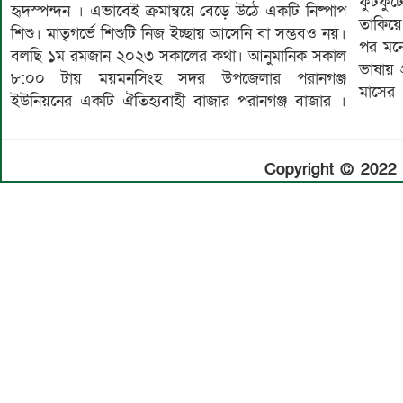
ফুটফুটে
এভাবে
হৃদস্পন্দন । এভাবেই ক্রমান্বয়ে বেড়ে উঠে একটি নিষ্পাপ
তাকিয়ে
আছে জা
শিশু। মাতৃগর্ভে শিশুটি নিজ ইচ্ছায় আসেনি বা সম্ভবও নয়।
পর মন
পরিবার
বলছি ১ম রমজান ২০২৩ সকালের কথা। আনুমানিক সকাল
ভাষায়
ভয় ম
৮:০০ টায় ময়মনসিংহ সদর উপজেলার পরানগঞ্জ
মাসের 
ইউনিয়নের একটি ঐতিহ্যবাহী বাজার পরানগঞ্জ বাজার ।
Copyright © 2022 