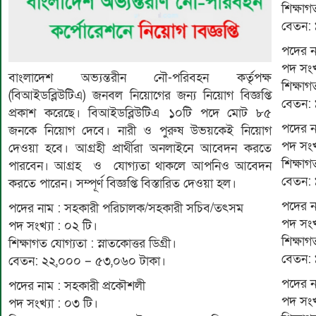
শিক্ষাগ
বেতন: 
পদের ন
পদ সংখ
বাংলাদেশ অভ্যন্তরীন নৌ-পরিবহন কর্তৃপক্ষ
শিক্ষাগ
(বিআইডব্লিউটিএ) জনবল নিয়োগের জন্য নিয়োগ বিজ্ঞপ্তি
বেতন: 
প্রকাশ করেছে। বিআইডব্লিউটিএ ১০টি পদে মোট ৮৫
পদের ন
জনকে নিয়োগ দেবে। নারী ও পুরুষ উভয়কেই নিয়োগ
পদ সংখ্
দেওয়া হবে। আগ্রহী প্রার্থীরা অনলাইনে আবেদন করতে
শিক্ষাগ
পারবেন। আগ্রহ ও যোগ্যতা থাকলে আপনিও আবেদন
বেতন: 
করতে পারেন। সম্পূর্ণ বিজ্ঞপ্তি বিস্তারিত দেওয়া হল।
পদের না
পদের নাম : সহকারী পরিচালক/সহকারী সচিব/তৎসম
পদ সংখ
পদ সংখ্যা : ০২ টি।
শিক্ষা
শিক্ষাগত যোগ্যতা : স্নাতকোত্তর ডিগ্রী।
বেতন: 
বেতন: ২২,০০০ – ৫৩,০৬০ টাকা।
পদের না
পদের নাম : সহকারী প্রকৌশলী
পদ সংখ
পদ সংখ্যা : ০৩ টি।