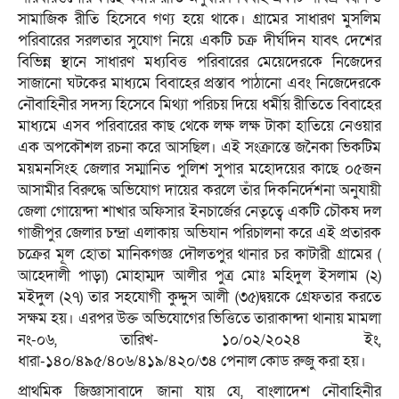
সামাজিক রীতি হিসেবে গণ্য হয়ে থাকে। গ্রামের সাধারণ মুসলিম
পরিবারের সরলতার সুযোগ নিয়ে একটি চক্র দীর্ঘদিন যাবৎ দেশের
বিভিন্ন স্থানে সাধারণ মধ্যবিত্ত পরিবারের মেয়েদেরকে নিজেদের
সাজানো ঘটকের মাধ্যমে বিবাহের প্রস্তাব পাঠানো এবং নিজেদেরকে
নৌবাহিনীর সদস্য হিসেবে মিথ্যা পরিচয় দিয়ে ধর্মীয় রীতিতে বিবাহের
মাধ্যমে এসব পরিবারের কাছ থেকে লক্ষ লক্ষ টাকা হাতিয়ে নেওয়ার
এক অপকৌশল রচনা করে আসছিল। এই সংক্রান্তে জনৈকা ভিকটিম
ময়মনসিংহ জেলার সম্মানিত পুলিশ সুপার মহোদয়ের কাছে ০৫জন
আসামীর বিরুদ্ধে অভিযোগ দায়ের করলে তাঁর দিকনির্দেশনা অনুযায়ী
জেলা গোয়েন্দা শাখার অফিসার ইনচার্জের নেতৃত্বে একটি চৌকষ দল
গাজীপুর জেলার চন্দ্রা এলাকায় অভিযান পরিচালনা করে এই প্রতারক
চক্রের মূল হোতা মানিকগজ্ঞ দৌলতপুর থানার চর কাটারী গ্রামের (
আহেদালী পাড়া) মোহাম্মদ আলীর পুত্র মোঃ মহিদুল ইসলাম (২)
মইদুল (২৭) তার সহযোগী কুদ্দুস আলী (৩৫)দ্বয়কে গ্রেফতার করতে
সক্ষম হয়। এরপর উক্ত অভিযোগের ভিত্তিতে তারাকান্দা থানায় মামলা
নং-০৬, তারিখ- ১০/০২/২০২৪ ইং,
ধারা-১৪০/৪৯৫/৪০৬/৪১৯/৪২০/৩৪ পেনাল কোড রুজু করা হয়।
প্রাথমিক জিজ্ঞাসাবাদে জানা যায় যে, বাংলাদেশ নৌবাহিনীর