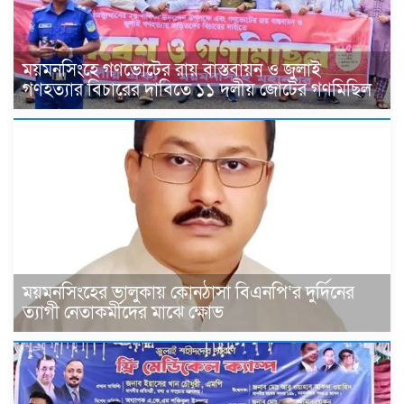
ময়মনসিংহে গণভোটের রায় বাস্তবায়ন ও জুলাই
গণহত্যার বিচারের দাবিতে ১১ দলীয় জোটের গণমিছিল
ময়মনসিংহের ভালুকায় কোনঠাসা বিএনপি‘র দুর্দিনের
ত্যাগী নেতাকর্মীদের মাঝে ক্ষোভ