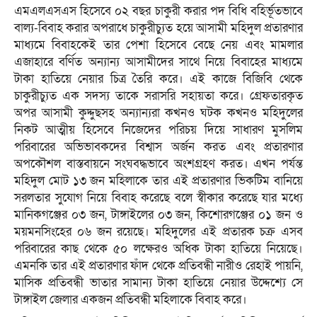
এমএলএসএস হিসেবে ০২ বছর চাকুরী করার পদ বিধি বহির্ভূতভাবে
বাল্য-বিবাহ করার অপরাধে চাকুরীচ্যুত হয়ে আসামী মহিদুল প্রতারণার
মাধ্যমে বিবাহকেই তার পেশা হিসেবে বেছে নেয় এবং মামলার
এজাহারে বর্ণিত অন্যান্য আসামীদের সাথে নিয়ে বিবাহের মাধ্যমে
টাকা হাতিয়ে নেয়ার চিত্র তৈরি করে। এই কাজে বিজিবি থেকে
চাকুরীচ্যুত এক সদস্য তাকে সরাসরি সহায়তা করে। গ্রেফতারকৃত
অপর আসামী কুদ্দুছসহ অন্যান্যরা কখনও ঘটক কখনও মহিদুলের
নিকট আত্মীয় হিসেবে নিজেদের পরিচয় দিয়ে সাধারণ মুসলিম
পরিবারের অভিভাবকদের বিশ্বাস অর্জন করত এবং প্রতারণার
অপকৌশল বাস্তবায়নে সংঘবদ্ধভাবে অংশগ্রহণ করত। এখন পর্যন্ত
মহিদুল মোট ১৩ জন মহিলাকে তার এই প্রতারণার ভিকটিম বানিয়ে
সরলতার সুযোগ নিয়ে বিবাহ করেছে বলে স্বীকার করেছে যার মধ্যে
মানিকগঞ্জের ০৩ জন, টাঙ্গাইলের ০৩ জন, কিশোরগঞ্জের ০১ জন ও
ময়মনসিংহের ০৬ জন রয়েছে। মহিদুলের এই প্রতারক চক্র এসব
পরিবারের কাছ থেকে ৫০ লক্ষেরও অধিক টাকা হাতিয়ে নিয়েছে।
এমনকি তার এই প্রতারণার ফাঁদ থেকে প্রতিবন্ধী নারীও রেহাই পায়নি,
মাসিক প্রতিবন্ধী ভাতার সামান্য টাকা হাতিয়ে নেয়ার উদ্দেশ্যে সে
টাঙ্গাইল জেলার একজন প্রতিবন্ধী মহিলাকে বিবাহ করে।