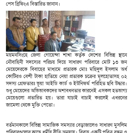
পেস ব্রিফিংএ বিস্তারিত জানান।
ময়মনসিংহে জেলা গোয়েন্দা শাখা কর্তৃক দেশের বিভিন্ন স্থানে
নৌবাহিনী সদস্যের পরিচয় দিয়ে সাধারণ পরিবারে মোট ১৩ জন
মেয়েদেরকে বিবাহের মাধ্যমে প্রতারক মোঃ মহিদুল ইসলাম অর্ধ
কোটিরও বেশী টাকা হাতিয়ে নেয়া প্রতারক চক্রের মূলহোতাসহ ০২
সদস্য গ্রেফতারঃ ভূয়া আইডি কার্ড ও ইউনিফর্ম পরিহিত ছবি উদ্ধার।
শুধু মেয়েদের অভিভাবকদের অশাবধনতার কারনেই এসকল হতভাগ্য
মেয়েগুলো প্রতারিত হয়। তারা যাচাই বাচাই করলেই এধরনের
জামেলা থেকে মুক্তি পেতো।
বর্তমানকালে বিভিন্ন সামাজিক সমস্যার বেড়াজালেও সাধারণ মুসলিম
পরিবারগুলোর কাছে ধর্মীয় রীতি অনুযায়। বিবাহ একটি পবিত্র বন্ধন ও