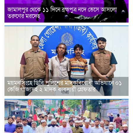
জামালপুর থেকে ১১ দিনে ব্রহ্মপুত্র নদে ভেসে আসলো
তরুণের মরদেহ
ময়মনসিংহে ডিবি পুলিশের মাদকবিরোধী অভিযানে ০১
কেজি গাঁজাসহ ২ মাদক ব্যবসায়ী গ্রেফতার