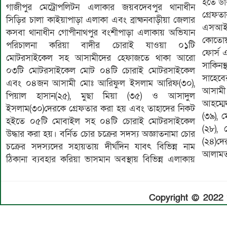
হতে ডা
গাজীপুর মেট্রোপলিটন এলাকার জয়বদেবপুর থানাধীন
গ্রেফত
সিড়ির চালা কাইয়াপাড়া এলাকা এবং ব্রাহ্মনবাড়ীয়া জেলার
এসআই 
কসবা থানাধীন গোপীনাথপুর বংশীপাড়া এলাকায় অভিযান
কোতোয়
পরিচালনা করিয়া বাদীর চোরাই যাওয়া ০১টি
ফোর্স 
মোটরসাইকেল সহ আসামীদের হেফাজতে থাকা আরো
সাকিনস
০৩টি মোটরসাইকেল মোট ০৪টি চোরাই মোটরসাইকেল
সাহেবে
এবং ০৪জন আসামী মোঃ আরিফুল ইসলাম আরিফ(৩০),
আসামী 
পিয়াল হাসান(২৫), মুছা মিয়া (৩৫) ও আসাদুল
আহম্মে
ইসলাম(৩০)দেরকে গ্রেফতার করা হয় এবং তাহাদের নিকট
(৩৯), 
হইতে ০৫টি মোবাইল সহ ০৪টি চোরাই মোটরসাইকেল
(২৮),
উদ্ধার করা হয়। বর্নিত চোর চক্রের সদস্য অজ্ঞাতনামা চোর
(২৪)দ
চক্রের সদস্যদের সহায়তায় দীর্ঘদিন যাবৎ বিভিন্ন নাম
আলামত 
ঠিকানা ব্যবহার করিয়া ভাসমান অবস্থায় বিভিন্ন এলাকায়
Copyright © 2022 