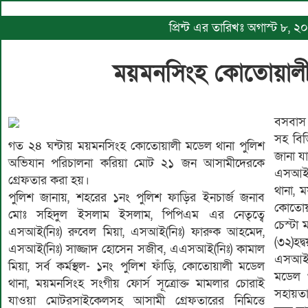
প্রিন্ট এর তারিখঃ অগাস্ট ৮, 
ময়মনসিংহ কোতোয়ালী
বসবাস 
সহ বিভ
গত ২৪ ঘন্টায় ময়মনসিংহ কোতোয়ালী মডেল থানা পুলিশ
জানা য
অভিযান পরিচালনা করিয়া মোট ২১ জন আসামীদেরকে
এসআই (
গ্রেফতার করা হয়।
থানা, 
পুলিশ জানায়, শহরের ১নং পুলিশ ফাড়ির ইনচার্জ জনাব
কোতোয়
মোঃ সহিদুল ইসলাম ইসলাম, পিপিএম এর নেতৃত্বে
চেস্টা
এসআই(নিঃ) রুবেল মিয়া, এসআই(নিঃ) ফারুক আহমেদ,
(৩২)হদ
এসআই(নিঃ) সাজ্জাদ হোসেন সজীব, এএসআই(নিঃ) কামাল
এসআই 
মিয়া, সর্ব কর্মস্থল- ১নং পুলিশ ফাঁড়ি, কোতোয়ালী মডেল
মডেল 
থানা, ময়মনসিংহ সংগীয় ফোর্স সূত্রোক্ত মামলার চোরাই
সহায়ত
যাওয়া মোটরসাইকেলসহ আসামী গ্রেফতারের নিমিত্তে