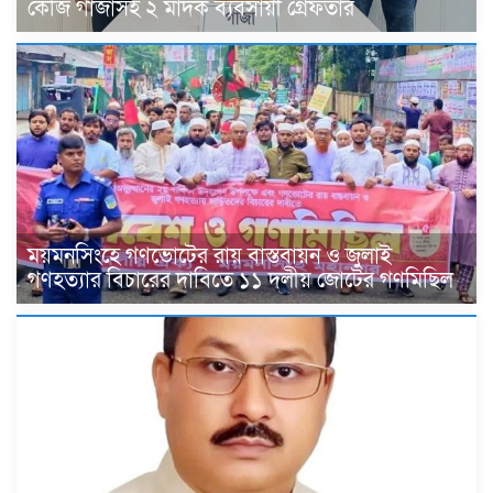
কেজি গাঁজাসহ ২ মাদক ব্যবসায়ী গ্রেফতার
ময়মনসিংহে গণভোটের রায় বাস্তবায়ন ও জুলাই
গণহত্যার বিচারের দাবিতে ১১ দলীয় জোটের গণমিছিল