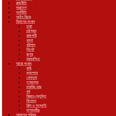
রাজনীতি
সারাদেশ
অর্থনীতি
আইন বিচার
বিভাগের সংবাদ
ঢাকা
চট্টগ্রাম
রাজশাহী
খুলনা
বরিশাল
সিলেট
রংপুর
ময়মনসিংহ
আরো সংবাদ
কৃষি
ক্যাম্পাস
খেলাধুলা
গণমাধ্যম
চাকরির খবর
ধর্ম
বিজ্ঞান-প্রযুক্তি
বিনোদন
শিল্প ও সংস্কৃতি
সম্পাদকীয়
আমাদের পরিবার