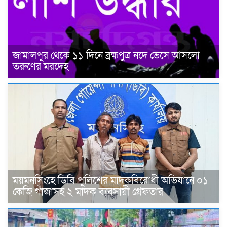
জামালপুর থেকে ১১ দিনে ব্রহ্মপুত্র নদে ভেসে আসলো
তরুণের মরদেহ
ময়মনসিংহে ডিবি পুলিশের মাদকবিরোধী অভিযানে ০১
কেজি গাঁজাসহ ২ মাদক ব্যবসায়ী গ্রেফতার