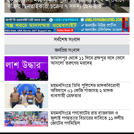
কোতোয়ালী মডেল থানা পুলিশ ও ডিবির যৌথ অভিযানে
সক্রিয় ছিনতাইকারী চক্রের ৭ সদস্য গ্রেফতার
সর্বশেষ সংবাদ
জনপ্রিয় সংবাদ
জামালপুর থেকে ১১ দিনে ব্রহ্মপুত্র নদে ভেসে
আসলো তরুণের মরদেহ
ময়মনসিংহে ডিবি পুলিশের মাদকবিরোধী
অভিযানে ০১ কেজি গাঁজাসহ ২ মাদক
ব্যবসায়ী গ্রেফতার
ময়মনসিংহে গণভোটের রায় বাস্তবায়ন ও
জুলাই গণহত্যার বিচারের দাবিতে ১১ দলীয়
জোটের গণমিছিল