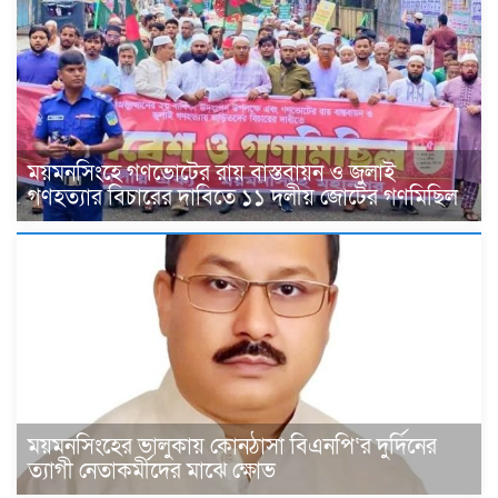
ময়মনসিংহে গণভোটের রায় বাস্তবায়ন ও জুলাই
গণহত্যার বিচারের দাবিতে ১১ দলীয় জোটের গণমিছিল
ময়মনসিংহের ভালুকায় কোনঠাসা বিএনপি‘র দুর্দিনের
ত্যাগী নেতাকর্মীদের মাঝে ক্ষোভ