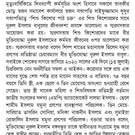
মৃত্যুবার্ষিকিতে দিনব্যাপী কর্মসূচির অংশ হিসাবে সকালে ভাবকীর
মোড় স্বজন সমাবেশ কার্যালয়ে স্বজন সভাপতি সাইফুজ্জামান দুদুর
সভাপতিত্বে “শিশু কিশোর পাঠ চক্র” এর শিশু কিশোরদের সাথে
নুরুল ইসলাম বাবুলের জীবনদশা প্রসঙ্গে আলোচনা ও স্মরণসভার
আয়োজন করা হয়। স্মরণসভায় শিশু কিশোরদের মাঝে বীর
মুক্তিযোদ্ধা নুরুল ইসলামের কর্মময় জীবনের ওপর আলোচনা করা
হয়। স্মরণসভায় বক্তারা বলেন শিল্প খাতের মহানায়ক ছিলেন যমুনা
গ্রুপের প্রতিষ্ঠাতা চেয়ারম্যান বীর মুক্তিযোদ্ধা নুরুল ইসলাম বাবুল।
সবাইকে শোকের সাগরে ভাসিয়ে ২০২০ সালের এই দিনে (১৩ জুলাই)
চিরবিদায় নেন অর্থনীতির সফল এ আইকন। করোনার সঙ্গে প্রায় এক
মাসের যুদ্ধে শেষ পর্যন্ত হার মানেন সাহসের এ বাতিঘর। ৭৪ বছর
বয়সে তিনি স্ত্রী, এক ছেলে ও তিন মেয়েসহ অসংখ্যা গুণগ্রাহী রেখে
গেছেন। তার স্ত্রী সাবেক মহিলা ও শিশুবিষয়ক প্রতিমন্ত্রী বর্তমান
জাতীয় সংসদের সদস্য (এমপি) অ্যাডভোকেট সালমা ইসলাম। ছেলে
শামীম ইসলাম যমুনা গ্রুপের ব্যবস্থাপনা পরিচালক। তিন মেয়ে-
সারিয়াত তাসরিন সোনিয়া, মনিকা নাজনীন ইসলাম এবং সুমাইয়া
রোজালিন ইসলাম যমুনা গ্রুপের পরিচালক। বক্তারা আরও বলেন,
মুক্তিযোদ্ধা নুরুল ইসলাম বঙ্গবন্ধুর ডাকে স্বাধীনতার সংগ্রামে যুদ্ধ করে
দেশ স্বাধীন করেন। পরবর্তীতে তিনি দেশ ও জাতির উন্নয়নে বেকার