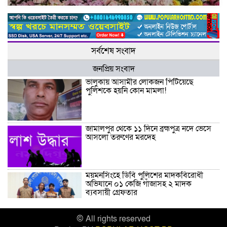
সর্বশেষ সংবাদ
জনপ্রিয় সংবাদ
ভালুকায় আসামীর লোকজন পিটিয়েছে
পুলিশকে হয়নি কোন মামলা!
জামালপুর থেকে ১১ দিনে ব্রহ্মপুত্র নদে ভেসে
আসলো তরুণের মরদেহ
ময়মনসিংহে ডিবি পুলিশের মাদকবিরোধী
অভিযানে ০১ কেজি গাঁজাসহ ২ মাদক
ব্যবসায়ী গ্রেফতার
© All rights reserved
ময়মনসিংহে গণভোটের রায় বাস্তবায়ন ও