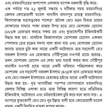
এবং ময়মনসিংহের আশাপাশ এলাকায় ব্যাপক নজদারী বৃদ্ধি করে।
এক পর্যায়ে গত ২১ জুলাই সন্ধ্যায় ৭ ঘটিকার সময় ময়মনসিংহ
জেলার কোতোয়ালী মডেল থানাধীন রাঘবপুর গ্রামস্থ ময়মনসিংহ-
কিশোরগঞ্জ মহাসড়কের পাশের্^ জনৈক মোঃ রতন মিয়ার চায়ের
দোকানের সামনে পাকা রাস্তার উপর হতে মোঃ মোশারফ হোসেন
(২৮)কে গ্রেফতার করতে সক্ষম হয় এবং ভুক্তভোগীর ইজিবাইকটি
উদ্ধার করা হয়। প্রাথমিক জিজ্ঞাসাবাদে মোশারফ হোসেন একজন
পেশাদার চোর চক্রের সদস্য বলে জানা যায় এবং মোশারফ হোসেন
জানায় তাহার চুরি করা আরো একটি অটোভ্যান তার সহযোগী মোঃ
নজরুল ইসলাম এর হেফাজতে গৌরীপুরের নওপাই গ্রামে রয়েছে।
তখন মোশারফ হোসেন এর দেয়া তথ্য যাচাই করার জন্য গৌরীপুর
থানাধীন নওপাই গ্রামে আরো একটি অভিযান পরিচালকনা করে
মোশারফ এর সহযোগী নজরুল ইসলাম (৪০)কে র‌্যাব গ্রেফতার করেন
এবং মোঃ নজরুল ইসলামের হেফাজত হইতে আরো একটি অটোভ্যান
উদ্ধার করা হয়। ধৃত আসামীদ্বয় পরস্পর যোগসাজসে ময়মনসিংহ
জেলার বিভিন্ন এলাকা হতে তারা বিভিন্ন জায়গা হতে প্রতিনিয়ত
ইজিবাইক, অটোভ্যান এবং মটরসাইকেল চুরি করে বলে জানা যায়। এ
ব্যাপারে ভুক্তভোগী মোঃ মোঃ নুর উল্লাহ বাদী হয়ে কোতোয়ালী মডেল
থানায় একটি নিয়মিত মামলা দায়ের করেন।