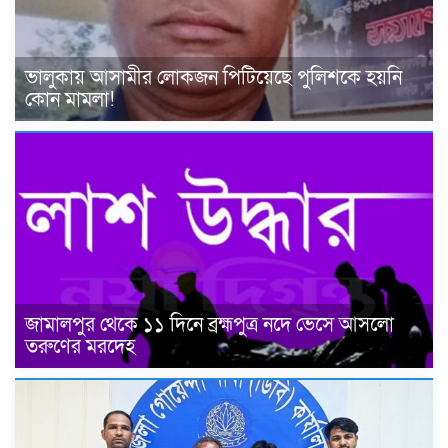
ভালুকায় আসামীর লোকজন পিটিয়েছে পুলিশকে হয়নি
কোন মামলা!
জামালপুর থেকে ১১ দিনে ব্রহ্মপুত্র নদে ভেসে আসলো
তরুণের মরদেহ