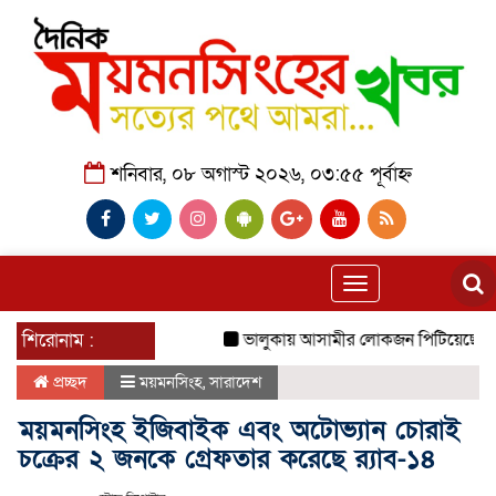
শনিবার, ০৮ অগাস্ট ২০২৬, ০৩:৫৫ পূর্বাহ্ন
Toggle
navigation
শিরোনাম :
ভালুকায় আসামীর লোকজন পিটিয়েছে পুলিশ
প্রচ্ছদ
ময়মনসিংহ
,
সারাদেশ
ময়মনসিংহ ইজিবাইক এবং অটোভ্যান চোরাই
চক্রের ২ জনকে গ্রেফতার করেছে র‌্যাব-১৪