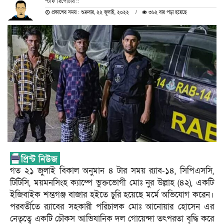
স্টাফ রিপোটার ::
প্রকাশের সময় : শুক্রবার, ২২ জুলাই, ২০২২
৩৬২ বার পড়া হয়েছে
গত ২১ জুলাই বিকাল অনুমান ৪ টার সময় র‌্যাব-১৪, সিপিএসসি,
টিটিসি, ময়মনসিংহ ক্যাম্পে ভুক্তভোগী মোঃ নুর উল্লাহ (৪২), একটি
ইজিবাইক শম্ভগঞ্জ বাজার হইতে চুরি হয়েছে মর্মে অভিযোগ করেন।
পরবর্তীতে র‌্যাবের সহকারী পরিচালক মোঃ আনোয়ার হোসেন এর
নেতৃত্বে একটি চৌকস আভিযানিক দল গোয়েন্দা তৎপরতা বৃদ্ধি করে