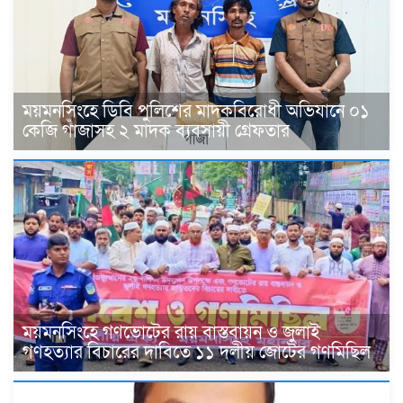
ময়মনসিংহে ডিবি পুলিশের মাদকবিরোধী অভিযানে ০১
কেজি গাঁজাসহ ২ মাদক ব্যবসায়ী গ্রেফতার
ময়মনসিংহে গণভোটের রায় বাস্তবায়ন ও জুলাই
গণহত্যার বিচারের দাবিতে ১১ দলীয় জোটের গণমিছিল