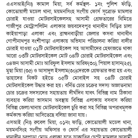
এএসআই(নিঃ) কামাল মিয়া, সর্ব কর্মস্থল- ১নং পুলিশ ফাঁড়ি,
কোতোয়ালী মডেল থানা, ময়মনসিংহ সংগীয় ফোর্স সূত্রোক্ত মামলার
চোরাই যাওয়া মোটরসাইকেলসহ আসামী গ্রেফতারের নিমিত্তে
গাজীপুর মেট্রোপলিটন এলাকার জয়বদেবপুর থানাধীন সিড়ির চালা
কাইয়াপাড়া এলাকা এবং ব্রাহ্মনবাড়ীয়া জেলার কসবা থানাধীন
গোপীনাথপুর বংশীপাড়া এলাকায় অভিযান পরিচালনা করিয়া বাদীর
চোরাই যাওয়া ০১টি মোটরসাইকেল সহ আসামীদের হেফাজতে থাকা
আরো ০৩টি মোটরসাইকেল মোট ০৪টি চোরাই মোটরসাইকেল এবং
০৪জন আসামী মোঃ আরিফুল ইসলাম আরিফ(৩০), পিয়াল হাসান(২৫),
মুছা মিয়া (৩৫) ও আসাদুল ইসলাম(৩০)দেরকে গ্রেফতার করা হয় এবং
তাহাদের নিকট হইতে ০৫টি মোবাইল সহ ০৪টি চোরাই
মোটরসাইকেল উদ্ধার করা হয়। বর্নিত চোর চক্রের সদস্য অজ্ঞাতনামা
চোর চক্রের সদস্যদের সহায়তায় দীর্ঘদিন যাবৎ বিভিন্ন নাম ঠিকানা
ব্যবহার করিয়া ভাসমান অবস্থায় বিভিন্ন এলাকায় বসবাস করিয়া
বিভিন্ন জেলা/থানায় মোটরসাইকেল চুরি করা সহ বিভিন্ন অপরাধমূলক
কর্মকান্ড করিয়া আসিতেছে বলিয়া জানা যায়।
এসআই (নিঃ) রুবেল মিয়া, ০১নং ফাড়ি, কোতোয়ালী মডেল থানা,
ময়মনসিংহ সংগীয় অফিসার ও ফোর্স এর সহায়তায় কোতোয়ালী
থানাধীন চরপাড়া মোড় এলাকা হতে ডাকাতির চেস্টা মামলার আসামী