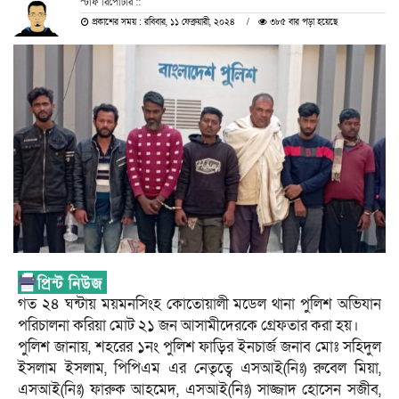
স্টাফ রিপোর্টার ::
প্রকাশের সময় : রবিবার, ১১ ফেব্রুয়ারী, ২০২৪
৩৮৫ বার পড়া হয়েছে
গত ২৪ ঘন্টায় ময়মনসিংহ কোতোয়ালী মডেল থানা পুলিশ অভিযান
পরিচালনা করিয়া মোট ২১ জন আসামীদেরকে গ্রেফতার করা হয়।
পুলিশ জানায়, শহরের ১নং পুলিশ ফাড়ির ইনচার্জ জনাব মোঃ সহিদুল
ইসলাম ইসলাম, পিপিএম এর নেতৃত্বে এসআই(নিঃ) রুবেল মিয়া,
এসআই(নিঃ) ফারুক আহমেদ, এসআই(নিঃ) সাজ্জাদ হোসেন সজীব,