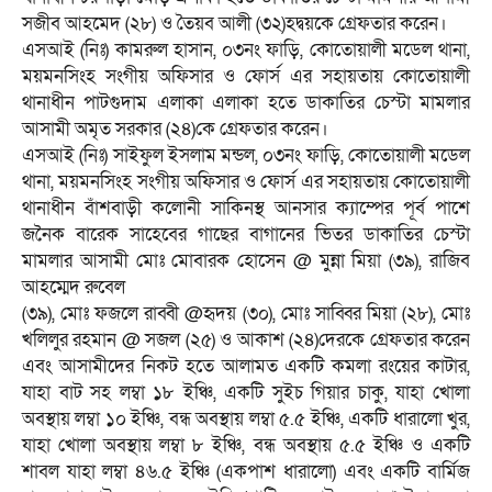
সজীব আহমেদ (২৮) ও তৈয়ব আলী (৩২)হদ্বয়কে গ্রেফতার করেন।
এসআই (নিঃ) কামরুল হাসান, ০৩নং ফাড়ি, কোতোয়ালী মডেল থানা,
ময়মনসিংহ সংগীয় অফিসার ও ফোর্স এর সহায়তায় কোতোয়ালী
থানাধীন পাটগুদাম এলাকা এলাকা হতে ডাকাতির চেস্টা মামলার
আসামী অমৃত সরকার (২৪)কে গ্রেফতার করেন।
এসআই (নিঃ) সাইফুল ইসলাম মন্ডল, ০৩নং ফাড়ি, কোতোয়ালী মডেল
থানা, ময়মনসিংহ সংগীয় অফিসার ও ফোর্স এর সহায়তায় কোতোয়ালী
থানাধীন বাঁশবাড়ী কলোনী সাকিনস্থ আনসার ক্যাম্পের পূর্ব পাশে
জনৈক বারেক সাহেবের গাছের বাগানের ভিতর ডাকাতির চেস্টা
মামলার আসামী মোঃ মোবারক হোসেন @ মুন্না মিয়া (৩৯), রাজিব
আহম্মেদ রুবেল
(৩৯), মোঃ ফজলে রাব্বী @হৃদয় (৩০), মোঃ সাব্বির মিয়া (২৮), মোঃ
খলিলুর রহমান @ সজল (২৫) ও আকাশ (২৪)দেরকে গ্রেফতার করেন
এবং আসামীদের নিকট হতে আলামত একটি কমলা রংয়ের কাটার,
যাহা বাট সহ লম্বা ১৮ ইঞ্চি, একটি সুইচ গিয়ার চাকু, যাহা খোলা
অবস্থায় লম্বা ১০ ইঞ্চি, বন্ধ অবস্থায় লম্বা ৫.৫ ইঞ্চি, একটি ধারালো খুর,
যাহা খোলা অবস্থায় লম্বা ৮ ইঞ্চি, বন্ধ অবস্থায় ৫.৫ ইঞ্চি ও একটি
শাবল যাহা লম্বা ৪৬.৫ ইঞ্চি (একপাশ ধারালো) এবং একটি বার্মিজ