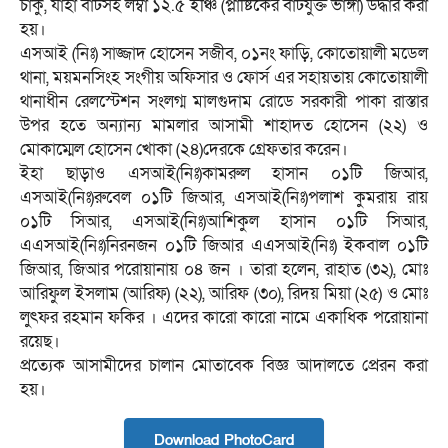
চাকু, যাহা বাটসহ লম্বা ১২.৫ ইঞ্চি (প্লাষ্টিকের বাটযুক্ত ভাঙ্গা) উদ্ধার করা
হয়।
এসআই (নিঃ) সাজ্জাদ হোসেন সজীব, ০১নং ফাড়ি, কোতোয়ালী মডেল
থানা, ময়মনসিংহ সংগীয় অফিসার ও ফোর্স এর সহায়তায় কোতোয়ালী
থানাধীন রেলস্টেশন সংলগ্ম মালগুদাম রোডে সরকারী পাকা রাস্তার
উপর হতে অন্যান্য মামলার আসামী শাহাদত হোসেন (২২) ও
মোকাম্মেল হোসেন খোকা (২৪)দেরকে গ্রেফতার করেন।
ইহা ছাড়াও এসআই(নিঃ)কামরুল হাসান ০১টি জিআর,
এসআই(নিঃ)রুবেল ০১টি জিআর, এসআই(নিঃ)পলাশ কুমরায় রায়
০১টি সিআর, এসআই(নিঃ)আশিকুল হাসান ০১টি সিআর,
এএসআই(নিঃ)নিরনজন ০১টি জিআর এএসআই(নিঃ) ইকবাল ০১টি
জিআর, জিআর পরোয়ানায় ০৪ জন । তারা হলেন, রাহাত (৩২), মোঃ
আরিফুল ইসলাম (আরিফ) (২২), আরিফ (৩০), রিদয় মিয়া (২৫) ও মোঃ
লুৎফর রহমান ফকির । এদের কারো কারো নামে একাধিক পরোয়ানা
রয়েছ।
প্রত্যেক আসামীদের চালান মোতাবেক বিজ্ঞ আদালতে প্রেরন করা
হয়।
Download PhotoCard