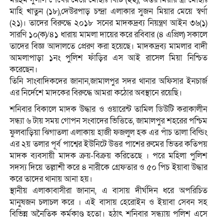
মাহি খাতুন (১৮),দেউরপাড় চন্দ্রা এলাকার সুজন মিয়ার মেয়ে স্বর্ণা
(২১)। তাদের বিরুদ্ধে ২০১৮ সনের মাদকদ্রব্য নিয়ন্ত্রণ আইন ৩৬(১)
সারণি ১০(ক)/৪১ ধারায় মামলা দায়ের করে রবিবার (৪ এপ্রিল) সকালে
তাদের বিজ্ঞ আদালতে প্রেরণ করা হয়েছে। মাদকদ্রব্য মামলার বাদী
আমলাপাড়া ১নং পুলিশ ফাঁড়ির এস আই রাসেল মিয়া নিশ্চিত
করেছেন।
তিনি সাংবাদিকদের জানান,জামালপুর সদর থানার অফিসার ইনচার্জ
এর নির্দেশে মাদকের বিরুদ্ধে আমরা কঠোর অবস্থানে রয়েছি।
শনিবার বিকালে মাদক উদ্ধার ও ওয়ারেন্ট তামিল ডিউটি করাকালীন
সন্ধ্যা ৬ টায় সময় গোপন সংবাদের ভিত্তিতে, জামালপুর শহরের পশ্চিম
ফুলবাড়িয়া ঝিগাতলা এলাকায় হাজী ফজলুল হক এর পাঁচ তালা বিল্ডিং
এর ২য় তলার পূর্ব পাশ্বের ইউনিটে উত্তর পাশের রুমের ভিতর কতিপয়
মাদক ব্যবসায়ী মাদক ক্রয়-বিক্রয় করিতেছে । পরে মহিলা পুলিশ
সদস্য দিয়ে তল্লাশী করে ৪ নারীকে গ্রেফতার ও ৫০ পিচ ইয়াবা উদ্ধার
করে তাদের থানায় আনা হয়।
স্থানীয় এলাকাবাসীরা জানান, এ বাসায় দীর্ঘদিন ধরে অপরিচিত
মানুষজন চলাচল করে । এই বাসায় হেরোইন ও ইয়াবা সেবন সহ
বিভিন্ন অনৈতিক কর্মকাণ্ড হতো। হঠাৎ শনিবার সন্ধ্যায় পুলিশ এসে