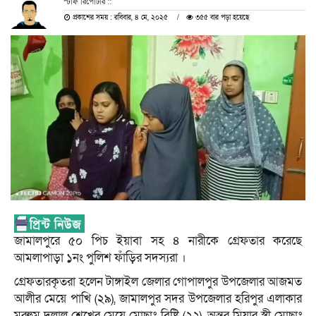
স্টাফ রিপোর্টার ::
প্রকাশের সময় : রবিবার, ৪ মে, ২০২৫
৩৫৫ বার পড়া হয়েছে
জামালপুরে ৫০ পিচ ইয়াবা সহ ৪ নারীকে গ্রেফতার করেছে
আমলাপাড়া ১নং পুলিশ ফাঁড়ির সদস্যরা ।
গ্রেফতারকৃতরা হলেন টাঙ্গাইল জেলার গোপালপুর উপজেলার আজমত
আলীর মেয়ে পাখি (২৯), জামালপুর সদর উপজেলার হরিপুর এলাকার
মরহুম দুলাল শেখের মেয়ে মোছাঃ বিষ্টি (২২), অন্তর মিয়ার স্ত্রী মোছাঃ