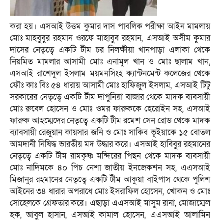
করা হয়। এসআই উত্তম কুমার দাস পাবলিক পরীক্ষা আইন মামলায়
মোঃ মাহবুবুর রহমান ওরফে মাহাবুব রহমান, এসআই অসীম কুমার
দাসের নেতৃত্বে একটি টীম চর নিলক্ষীয়া খানপাড়া এলাকা থেকে
নিয়মিত মামলার আসামী মোঃ এনামুল খান ও মোঃ ছালাম খান,
এসআই রাশেদুল ইসলাম ময়মনসিংহ ক্যান্টনমেন্ট কলেজের থেকে
ফৌঃ কাঃ বিঃ ৫৪ ধারায় আসামী মোঃ হাফিজুল ইসলাম, এসআই টিটু
সরকারের নেতৃত্বে একটি টীম দাপুনিয়া বাজার থেকে মাদক ব্যবসায়ী
মোঃ রুবেল হোসেন ও মোঃ ওমর ফারুককে হেরোইন সহ, এসআই
ফারুক আহম্মেদের নেতৃত্বে একটি টীম রমেশ সেন রোড থেকে মাদক
ব্যাবসায়ী রেজুয়ান কায়সার জনি ও মোঃ সাকিব ভূইয়াকে ১৫ বোতল
আমদানী নিষিদ্ধ ভারতীয় মদ উদ্ধার করে। এসআই হাবিবুর রহমানের
নেতৃত্বে একটি টীম রামকৃষ্ণ মন্দিরের পিছন থেকে মাদক ব্যবসায়ী
মোঃ নাদিমকে ৪০ পিচ নেশা জাতীয় ইনজেকশন সহ, এএসআই
মিজানুর রহমানের নেতৃত্বে একটি টীম আকুয়া বাইপাস থেকে পুলিশ
আইনের ৩৪ ধারার অপরাধে মোঃ ইসরাফিল হোসেন, খোকন ও মোঃ
সোহেলকে গ্রেফতার করে। এছাড়া এএসআই মাসুম রানা, মোজাম্মেল
হক, আবুল হাসান, এসআই কামাল হোসেন, এএসআই আলামিন