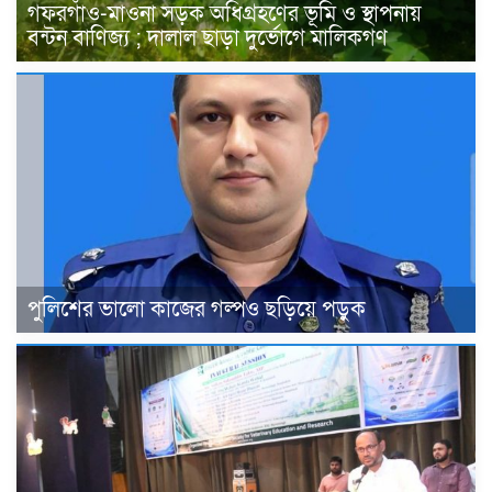
গফরগাঁও-মাওনা সড়ক অধিগ্রহণের ভূমি ও স্থাপনায়
বন্টন বাণিজ্য ; দালাল ছাড়া দুর্ভোগে মালিকগণ
পুলিশের ভালো কাজের গল্পও ছড়িয়ে পড়ুক