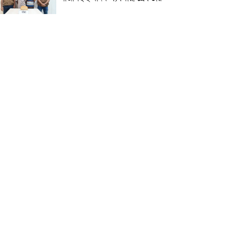
ময়মনসিংহে গণভোটের রায় বাস্তবায়ন
ও জুলাই গণহত্যার বিচারের দাবিতে
১১ দলীয় জোটের গণমিছিল
ময়মনসিংহের ভালুকায় কোনঠাসা
বিএনপি‘র দুর্দিনের ত্যাগী নেতাকর্মীদের
মাঝে ক্ষোভ
জুলাই শহীদদের নামে প্রতিটি
উপজেলায় রাস্তা ও প্রতিষ্ঠান হবে: তথ্য
ও সম্প্রচার প্রতিমন্ত্রী
কোতোয়ালী মডেল থানা পুলিশ ও
ডিবির যৌথ অভিযানে সক্রিয়
ছিনতাইকারী চক্রের ৭ সদস্য গ্রেফতার
ময়মনসিংহ টাউন হলে ‘জুলাই
গণঅভ্যুত্থান দিবস-২০২৬’: উপস্থিত
নবাগত ডিআইজি ও পুলিশ সুপার
শিক্ষার্থীদের নিয়ে ‘ক্লিন সানডে’ পালন,