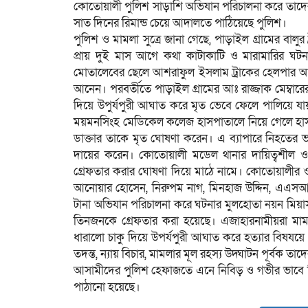
কোতোয়ালী পুলিশ সাড়াশি অভিযান পরিচালনা করে তাদের
সাত দিনের রিমান্ড চেয়ে আদালতে পাঠিয়েছে পুলিশ।
পুলিশ ও মামলা সুত্রে জানা গেছে, পাড়াইল গ্রামের বাল
প্রায় দুই মাস আগে কথা কাটাকাটি ও মারামারির ঘটনা
মোতালেবের ছেলে আশরাফুল ইসলাম ট্রাকের হেলপার 
আনেন। পরবর্তীতে পাড়াইল গ্রামের আঃ রাজ্জাক মেম্বারে
দিয়ে উপুর্যপুরী আঘাত করে মৃত ভেবে ফেলে পালিয়ে যায়।
ময়মনসিংহ মেডিকেল কলেজ হাসপাতালে নিয়ে গেলে হাসপা
ডাক্তার তাকে মৃত ঘোষণা করেন। এ ব্যাপারে নিহতের
দায়ের করেন। কোতোয়ালী মডেল থানার দায়িত্বশীল ও
গ্রেফতার করার ঘোষণা দিয়ে মাঠে নামে। কোতোয়ালীর 
আনোয়ার হোসেন, নিরুপম নাগ, মিনহাজ উদ্দিন, এএসআই
টানা অভিযান পরিচালনা করে ঘটনার মুলহোতা নয়ন মিয়
তিনজনকে গ্রেফতার করা হয়েছে। এজাহারনামীয়রা ম
ধারালো চাকু দিয়ে উপর্যপুরী আঘাত করে হত্যার বিষযয়ে ত
তদন্ত, ন্যায় বিচার, মামলার মূল রহস্য উদ্ঘাটন পূর্বক ত
আসামীদের পুলিশ হেফাজতে এনে নিবিড় ও গভীর ভাবে জি
পাঠানো হয়েছে।