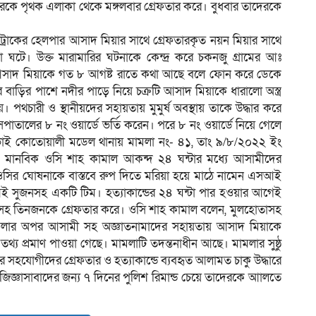
কে পৃথক এলাকা থেকে মঙ্গলবার গ্রেফতার করে। বুধবার তাদেরকে
ুর ট্রাকের হেলপার আসাদ মিয়ার সাথে গ্রেফতারকৃত নয়ন মিয়ার সাথে
 ঘটে। উক্ত মারামারির ঘটনাকে কেন্দ্র করে চকনজু গ্রামের আঃ
আসাদ মিয়াকে গত ৮ আগষ্ট রাতে কথা আছে বলে ফোন করে ডেকে
র বাড়ির পাশে নদীর পাড়ে নিয়ে চক্রটি আসাদ মিয়াকে ধারালো অস্ত্র
 পথচারী ও স্থানীয়দের সহায়তায় মুমুর্ষ অবস্থায় তাকে উদ্ধার করে
তালের ৮ নং ওয়ার্ডে ভর্তি করেন। পরে ৮ নং ওয়ার্ডে নিয়ে গেলে
 ভাই কোতোয়ালী মডেল থানায় মামলা নং- ৪১, তাং ৯/৮/২০২২ ইং
 মানবিক ওসি শাহ কামাল আকন্দ ২৪ ঘন্টার মধ্যে আসামীদের
ওসির ঘোষনাকে বাস্তবে রুপ দিতে মরিয়া হয়ে মাঠে নামেন এসআই
 সুজনসহ একটি টিম। হত্যাকান্ডের ২৪ ঘন্টা পার হওয়ার আগেই
াসহ তিনজনকে গ্রেফতার করে। ওসি শাহ কামাল বলেন, মুলহোতাসহ
ামলার অপর আসামী সহ অজ্ঞাতনামাদের সহায়তায় আসাদ মিয়াকে
থ্য প্রমাণ পাওয়া গেছে। মামলাটি তদন্তনাধীন আছে। মামলার সুষ্ঠু
াদের সহযোগীদের গ্রেফতার ও হত্যাকান্ডে ব্যবহৃত আলামত চাকু উদ্ধারে
জ্ঞাসাবাদের জন্য ৭ দিনের পুলিশ রিমান্ড চেয়ে তাদেরকে আালতে