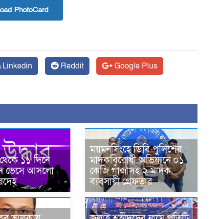
oad PhotoCard
Linkedin
Reddit
Google Plus
ময়মনসিংহে ডিবি পুলিশের
 থেকে ১১ দিনে
মাদকবিরোধী অভিযানে ০১
র নদে ভেসে আসলো
কেজি গাঁজাসহ ২ মাদক
রদেহ
ব্যবসায়ী গ্রেফতার
ের ভালুকায়
জুলাই শহীদদের নামে প্রতিটি