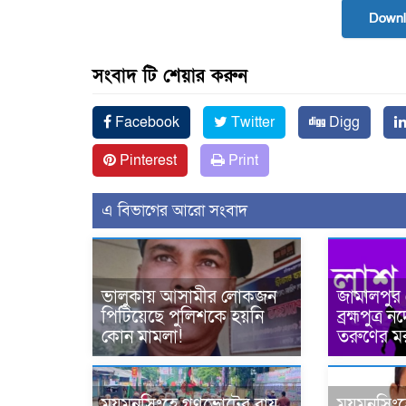
Downl
সংবাদ টি শেয়ার করুন
Facebook
Twitter
Digg
Pinterest
Print
এ বিভাগের আরো সংবাদ
ভালুকায় আসামীর লোকজন
জামালপুর
পিটিয়েছে পুলিশকে হয়নি
ব্রহ্মপুত্
কোন মামলা!
তরুণের ম
ময়মনসিংহে গণভোটের রায়
ময়মনসিংহ