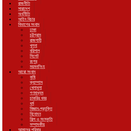
রাজনীতি
সারাদেশ
অর্থনীতি
আইন বিচার
বিভাগের সংবাদ
ঢাকা
চট্টগ্রাম
রাজশাহী
খুলনা
বরিশাল
সিলেট
রংপুর
ময়মনসিংহ
আরো সংবাদ
কৃষি
ক্যাম্পাস
খেলাধুলা
গণমাধ্যম
চাকরির খবর
ধর্ম
বিজ্ঞান-প্রযুক্তি
বিনোদন
শিল্প ও সংস্কৃতি
সম্পাদকীয়
আমাদের পরিবার