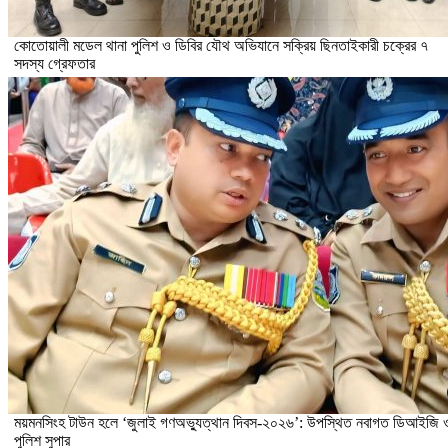
কোতোয়ালী মডেল থানা পুলিশ ও ডিবির যৌথ অভিযানে সক্রিয় ছিনতাইকারী চক্রের ৭
সদস্য গ্রেফতার
ময়মনসিংহ টাউন হলে ‘জুলাই গণঅভ্যুত্থান দিবস-২০২৬’: উপস্থিত নবাগত ডিআইজি 
পুলিশ সুপার