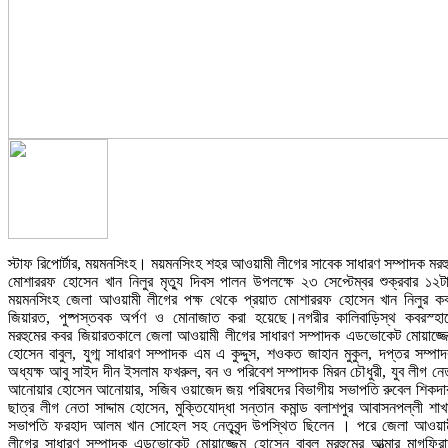
স্টাফ রিপোর্টার, ময়মনসিংহ। ময়মনসিংহ শহর আওয়ামী লীগের সাবেক সাধারণ সম্পাদক মরহ
মোশাররফ হোসেন খান নিলুর মৃত্যু দিবস পালন উপলক্ষে ২৩ সেপ্টেম্বর শুক্রবার ১২ট
ময়মনসিংহ জেলা আওয়ামী লীগের পক্ষ থেকে প্রয়াত মোশাররফ হোসেন খান নিলুর ক
জিয়ারত, পুষ্পস্তবক অর্পণ ও মোনাজাত করা হয়েছে।নগরীর কালিবাড়িস্থ কবরস্হা
মরহুমের কবর জিয়ারতকালে জেলা আওয়ামী লীগের সাধারণ সম্পাদক এডভোকেট মোয়াজ্জ
হোসেন বাবুল, যুগ্ম সাধারণ সম্পাদক এম এ কুদ্দুস, শওকত জাহান মুকুল, দপ্তর সম্পা
অধ্যক্ষ আবু সাইদ দীন ইসলাম ফখরুল, বন ও পরিবেশ সম্পাদক মিরন চৌধুরী, যুব লীগ নে
আনোয়ার হোসেন আনোয়ার, সজিব ওয়াজেদ জয় পরিষদের বিভাগীয় সভাপতি রুবেল শিকদা
ছাত্র লীগ নেতা সাদ্দাম হোসেন, মুক্তিযোদ্ধা সন্তান কমান্ড বলাশপুর আবাসনপল্লী শাখ
সভাপতি ফরহাদ আলম খান সোহেল সহ নেতৃবৃন্দ উপস্থিত ছিলেন । পরে জেলা আওয়া
লীগের সাধারণ সম্পাদক এডভোকেট মোয়াজ্জেম হোসেন বাবুল মরহুমের আত্মার মাগফির