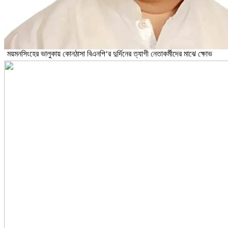
ময়মনসিংহের ভালুকায় কোনঠাসা বিএনপি‘র দুর্দিনের ত্যাগী নেতাকর্মীদের মাঝে ক্ষোভ