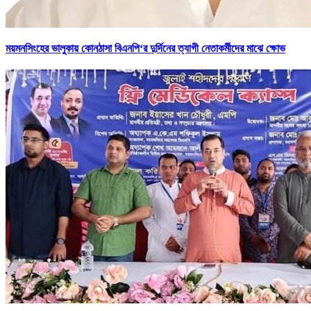
ময়মনসিংহের ভালুকায় কোনঠাসা বিএনপি‘র দুর্দিনের ত্যাগী নেতাকর্মীদের মাঝে ক্ষোভ