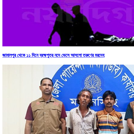
জামালপুর থেকে ১১ দিনে ব্রহ্মপুত্র নদে ভেসে আসলো তরুণের মরদেহ