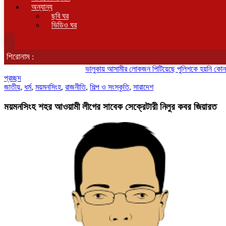
অন্যান্য
ছবি ঘর
ভিডিও ঘর
শিরোনাম :
ভালুকায় আসামীর লোকজন পিটিয়েছে পুলিশকে হয়নি কোন মামলা!
জামালপুর থেকে
প্রচ্ছদ
জাতীয়
,
ধর্ম
,
ময়মনসিংহ
,
রাজনীতি
,
শিল্প ও সংস্কৃতি
,
সারাদেশ
ময়মনসিংহ শহর আওয়ামী লীগের সাবেক সেক্রেটারী নিলুর কবর জিয়ারত