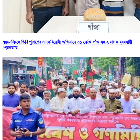
ময়মনসিংহে ডিবি পুলিশের মাদকবিরোধী অভিযানে ০১ কেজি গাঁজাসহ ২ মাদক ব্যবসায়ী
গ্রেফতার