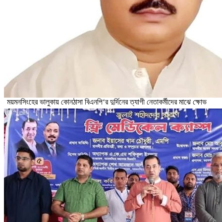
ময়মনসিংহের ভালুকায় কোনঠাসা বিএনপি‘র দুর্দিনের ত্যাগী নেতাকর্মীদের মাঝে ক্ষোভ