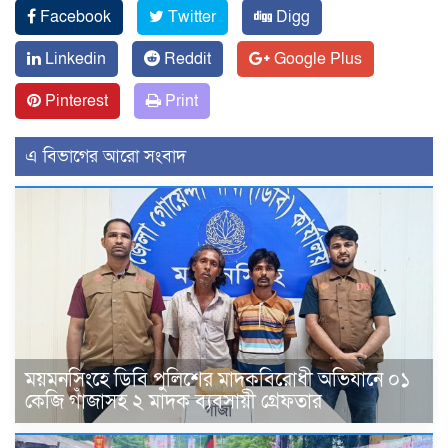
Facebook
Twitter
Digg
Linkedin
Reddit
Google Plus
Pinterest
Print
এ বিভাগের আরো সংবাদ
ময়মনসিংহে ডিবি পুলিশের মাদকবিরোধী অভিযানে ০১
কেজি গাঁজাসহ ২ মাদক ব্যবসায়ী গ্রেফতার