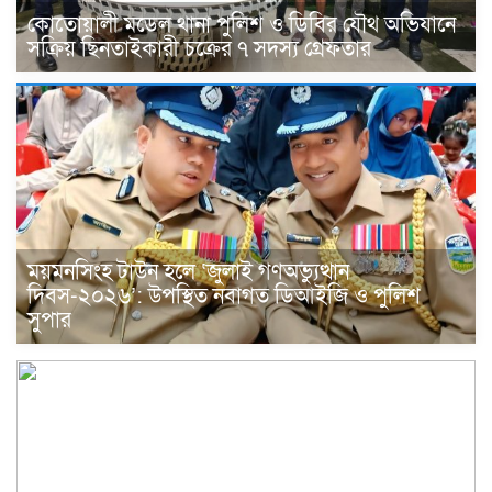
কোতোয়ালী মডেল থানা পুলিশ ও ডিবির যৌথ অভিযানে
সক্রিয় ছিনতাইকারী চক্রের ৭ সদস্য গ্রেফতার
ময়মনসিংহ টাউন হলে ‘জুলাই গণঅভ্যুত্থান
দিবস-২০২৬’: উপস্থিত নবাগত ডিআইজি ও পুলিশ
সুপার