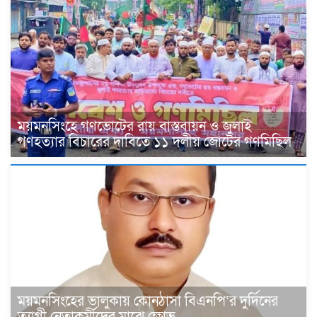
ময়মনসিংহে গণভোটের রায় বাস্তবায়ন ও জুলাই
গণহত্যার বিচারের দাবিতে ১১ দলীয় জোটের গণমিছিল
ময়মনসিংহের ভালুকায় কোনঠাসা বিএনপি‘র দুর্দিনের
ত্যাগী নেতাকর্মীদের মাঝে ক্ষোভ