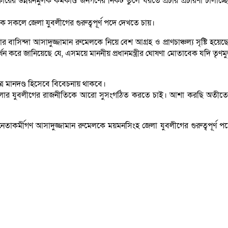
 উন্নয়নমুলক কর্মকাণ্ড জনগণের নিকট তুলে ধরতে প্রচার প্রচারণা চালাচ্ছ
 সকলে জেলা যুবলীগের গুরুত্বপূর্ণ পদে দেখতে চায়।
সিন্দা আসাদুজ্জামান রুমেলকে নিয়ে বেশ আগ্রহ ও প্রাণচাঞ্চল্য সৃষ্টি হয়েছ
র্ষন করে জানিয়েছে যে, এসময়ে মাননীয় প্রধানমন্ত্রীর ঘোষণা মোতাবেক যদি তৃণম
েত্রে মানদণ্ড হিসেবে বিবেচনায় থাকবে।
ংহ জেলার যুবলীগের রাজনীতিকে আরো সুসংগঠিত করতে চাই। আশা করছি অতীত
কর্মীগণ আসাদুজ্জামান রুমেলকে ময়মনসিংহ জেলা যুবলীগের গুরুত্বপূর্ণ প