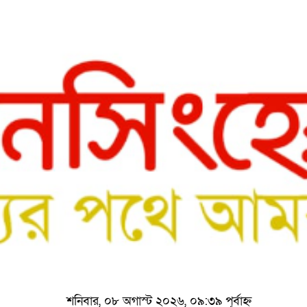
শনিবার, ০৮ অগাস্ট ২০২৬, ০৯:৩৯ পূর্বাহ্ন