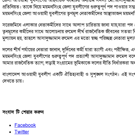
জেলা আওয়ামী যুবলীগের আহবায়ক কমিটির অন্যতম সদস্য মো.আসাদুজ্জামান রু
প্রতিনিয়ত। তাকে নিয়ে ময়মনসিংহ জেলা যুবলীগের গুরুত্বপূর্ণ পদ পাওয়ার সম্ভ
ময়মনসিংহ জেলা আওয়ামী যুবলীগের তৃণমূল নেতাকর্মীদের আস্থাভাজন ময়মনসিং
সরেজমিনে এলাকার নেতাকর্মীদের সাথে আলাপ চারিতায় জানা যায়,যারা পদ প্রত্
তৃনমূলের কর্মীদের সাথে আলোচনায় রুমেল দীর্ঘ রাজনৈতিক জীবনের সততা নিষ্ঠা 
মুল্যায়ন হয়, তাহলে আসাদুজ্জামান রুমেল এর মতো স্বচ্ছ পরিচ্ছন্ন নেতারা মু
দলের শীর্ষ পর্যায়ের নেতারা জানান, দুর্দিনের কর্মী যারা ত্যাগী এবং পরীক্ষিত
ময়মনসিংহ জেলা যুবলীগের গুরুত্বপূর্ণ পদ প্রত্যাশী আসাদুজ্জামান রু
আমার রাজনৈতিক ত্যাগ, লড়াই সংগ্রামের ভূমিকাকে দলের নীতি নির্ধারকরা অব
বাংলাদেশ আওয়ামী যুবলীগ একটি ঐতিহ্যবাহী ও সুশৃঙ্খল সংগঠন। এই সংগঠন
দেখতে চায়।
সংবাদ টি শেয়ার করুন
Facebook
Twitter