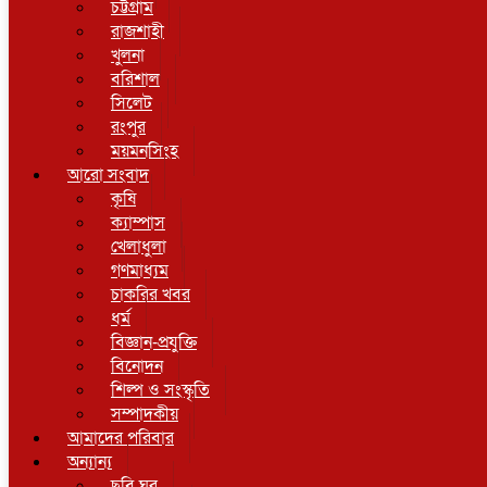
চট্টগ্রাম
রাজশাহী
খুলনা
বরিশাল
সিলেট
রংপুর
ময়মনসিংহ
আরো সংবাদ
কৃষি
ক্যাম্পাস
খেলাধুলা
গণমাধ্যম
চাকরির খবর
ধর্ম
বিজ্ঞান-প্রযুক্তি
বিনোদন
শিল্প ও সংস্কৃতি
সম্পাদকীয়
আমাদের পরিবার
অন্যান্য
ছবি ঘর