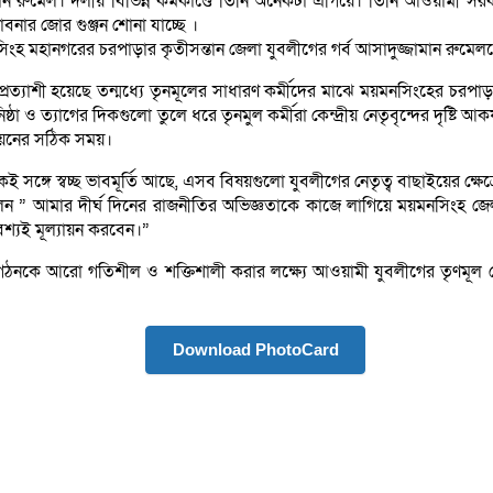
মেল। দলীয় বিভিন্ন কর্মকাণ্ডে তিনি অনেকটা এগিয়ে। তিনি আওয়ামী সরকারের
াবনার জোর গুঞ্জন শোনা যাচ্ছে ।
হ মহানগরের চরপাড়ার কৃতীসন্তান জেলা যুবলীগের গর্ব আসাদুজ্জামান রুমেলকে
যাশী হয়েছে তন্মধ্যে তৃনমূলের সাধারণ কর্মীদের মাঝে ময়মনসিংহের চরপাড়ার বা
ও ত্যাগের দিকগুলো তুলে ধরে তৃনমুল কর্মীরা কেন্দ্রীয় নেতৃবৃন্দের দৃষ্টি আক
ল্যয়নের সঠিক সময়।
, একই সঙ্গে স্বচ্ছ ভাবমূর্তি আছে, এসব বিষয়গুলো যুবলীগের নেতৃত্ব বাছাইয়ের ক্ষ
মেল বলেন ” আমার দীর্ঘ দিনের রাজনীতির অভিজ্ঞতাকে কাজে লাগিয়ে ময়মনসি
শ্যই মূল্যায়ন করবেন।”
কে আরো গতিশীল ও শক্তিশালী করার লক্ষ্যে আওয়ামী যুবলীগের তৃণমূল নেতা
Download PhotoCard