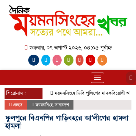
শুক্রবার, ০৭ অগাস্ট ২০২৬, ০৪:০৫ পূর্বাহ্ন
Toggle
navigation
শিরোনাম :
ময়মনসিংহে ডিবি পুলিশের মাদকবিরোধী অভিযানে ০১ ক
প্রচ্ছদ
ময়মনসিংহ
,
সারাদেশ
ফুলপুরে বিএনপির গাড়িবহরে আ’লীগের হামলা
হামলা