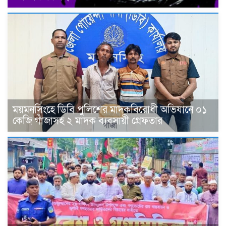
ময়মনসিংহে ডিবি পুলিশের মাদকবিরোধী অভিযানে ০১
কেজি গাঁজাসহ ২ মাদক ব্যবসায়ী গ্রেফতার