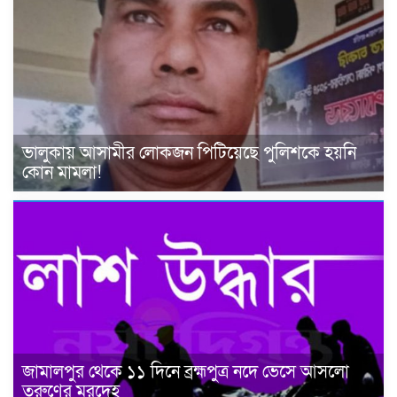
ভালুকায় আসামীর লোকজন পিটিয়েছে পুলিশকে হয়নি
কোন মামলা!
জামালপুর থেকে ১১ দিনে ব্রহ্মপুত্র নদে ভেসে আসলো
তরুণের মরদেহ