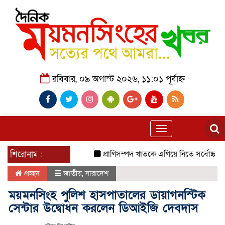
রবিবার, ০৯ অগাস্ট ২০২৬, ১১:০১ পূর্বাহ্ন
Toggle
navigation
শিরোনাম :
প্রাণিসম্পদ খাতকে এগিয়ে নিতে সর্বোচ্চ গুরুত্ব দেবে 
প্রচ্ছদ
জাতীয়
,
সারাদেশ
ময়মনসিংহ পুলিশ হাসপাতালের ডায়াগনস্টিক
সেন্টার উদ্বোধন করলেন ডিআইজি দেবদাস