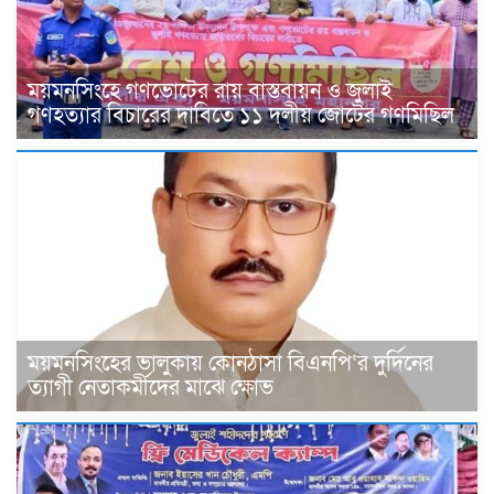
ময়মনসিংহে গণভোটের রায় বাস্তবায়ন ও জুলাই
গণহত্যার বিচারের দাবিতে ১১ দলীয় জোটের গণমিছিল
ময়মনসিংহের ভালুকায় কোনঠাসা বিএনপি‘র দুর্দিনের
ত্যাগী নেতাকর্মীদের মাঝে ক্ষোভ