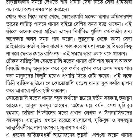
চাকুরীকালীন সময়ে দেখতে পান থানায় সেবা নিতে সেবা গ্রহিতারা
বসে বসে অলস সময় পার করছেন।
খোজ খবর নিয়ে জানা গেছে, কোতোয়ালি মডেল থানার অফিসারগণ
তাদের দায়িত্ব পালনে থানার বাইরে বেশির সময় ব্যস্ত থাকেন। এই
ফাঁকে অনেক সেবা গ্রহিতা তাদের নির্ধারিত পুলিশ কর্মকর্তার জন্য
অপেক্ষায় অলস সময় পার করেন। দুরদুরান্ত থেকে আসা সেবা
গ্রহিতারাও কর্তা ব্যক্তির সাথে সাক্ষাৎ করে মামলা সংক্রান্ত বিষয়ে কিছু
না বলে ফেরত যেতে রাজি নয়। এই সময়ে তারা অলস বসে থাকেন।
চৌকস দায়িত্বশীল কোতোয়ালি মডেল থানার ওসি শাহ কামাল আকন্দ
বিষয়টি গুরুত্ব অনুদাবন করে বুক কর্ণার স্থাপন করে অলস সময় পার
করা মানুষদের কিছুটা হলেও প্রশান্তি দিতে চেষ্টা করেন। এই লক্ষে
তিনি ব্যক্তিগত উদ্যোগে কোতোয়ালি মডেল থানায় বুক কর্ণার স্থাপন
করে আবারো নজির সৃষ্টি করলেন।
কোতোয়ালি মডেল থানার “বুক কর্ণারে” রয়েছে যতীন সরকার, হুমায়ুন
আহমেদ, আবুল মনসুর আহমদ, অদ্বৈত মল্ল বর্মন, শেখ মুজিবুর
রহমান, জয়িতা শিল্পীদের মতো প্রখাত লেখক ও উপন্যাসিকদের
বইসমূহ। এছাড়াও এখানে রয়েছে বাংলাদেশ, মুক্তিযুদ্ধ ও বঙ্গবন্ধুর
আত্মজীবনীসহ নানা ধরনের মূল্যবান সব বই।
এ ধরনের ব্যতিক্রমধর্মী আয়োজনের ভূয়সী প্রশংসা করেন থানায়