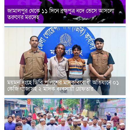
জামালপুর থেকে ১১ দিনে ব্রহ্মপুত্র নদে ভেসে আসলো
তরুণের মরদেহ
ময়মনসিংহে ডিবি পুলিশের মাদকবিরোধী অভিযানে ০১
কেজি গাঁজাসহ ২ মাদক ব্যবসায়ী গ্রেফতার