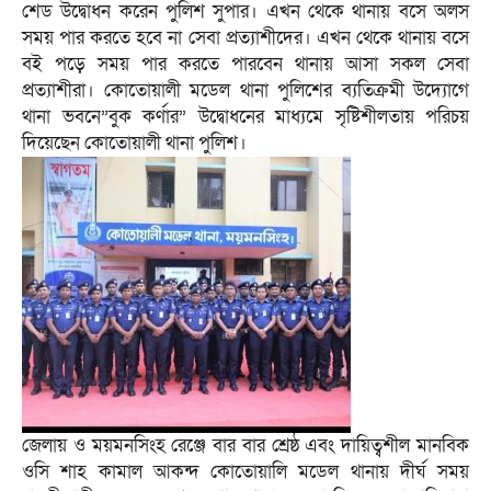
শেড উদ্বোধন করেন পুলিশ সুপার। এখন থেকে থানায় বসে অলস
সময় পার করতে হবে না সেবা প্রত্যাশীদের। এখন থেকে থানায় বসে
বই পড়ে সময় পার করতে পারবেন থানায় আসা সকল সেবা
প্রত্যাশীরা। কোতোয়ালী মডেল থানা পুলিশের ব্যতিক্রমী উদ্যোগে
থানা ভবনে”বুক কর্ণার” উদ্বোধনের মাধ্যমে সৃষ্টিশীলতায় পরিচয়
দিয়েছেন কোতোয়ালী থানা পুলিশ।
জেলায় ও ময়মনসিংহ রেঞ্জে বার বার শ্রেষ্ঠ এবং দায়িত্বশীল মানবিক
ওসি শাহ কামাল আকন্দ কোতোয়ালি মডেল থানায় দীর্ঘ সময়