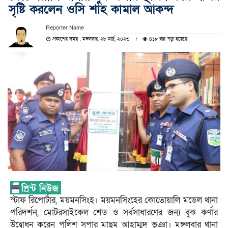
সৃষ্টি করলেন ওসি শাহ কামাল আকন্দ
Reporter Name
প্রকাশের সময় : মঙ্গলবার, ২৮ মার্চ, ২০২৩
৪১৮ বার পড়া হয়েছে
স্টাফ রিপোর্টার, ময়মনসিংহ। ময়মনসিংহের কোতোয়ালি মডেল থানা
পরিদর্শন, মোটরসাইকেল শেড ও সর্বসাধারণের জন্য বুক কর্ণার
উদ্বোধন করেন পুলিশ সুপার মাছুম আহাম্মদ ভুঞা। মঙ্গলবার থানা