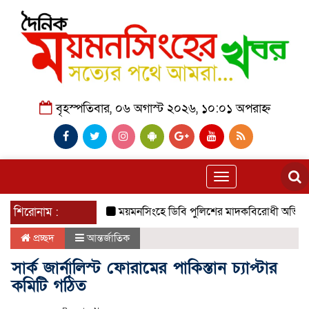
বৃহস্পতিবার, ০৬ অগাস্ট ২০২৬, ১০:০১ অপরাহ্ন
Toggle
navigation
শিরোনাম :
ময়মনসিংহে ডিবি পুলিশের মাদকবিরোধী অভিযানে ০১ কেজ
প্রচ্ছদ
আন্তর্জাতিক
সার্ক জার্নালিস্ট ফোরামের পাকিস্তান চ্যাপ্টার
কমিটি গঠিত