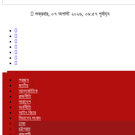
শুক্রবার, ০৭ অগাস্ট ২০২৬, ০৯:৫৭ পূর্বাহ্ন
Toggle
navigation
প্রচ্ছদ
জাতীয়
আন্তর্জাতিক
রাজনীতি
সারাদেশ
অর্থনীতি
আইন বিচার
বিভাগের সংবাদ
ঢাকা
চট্টগ্রাম
রাজশাহী