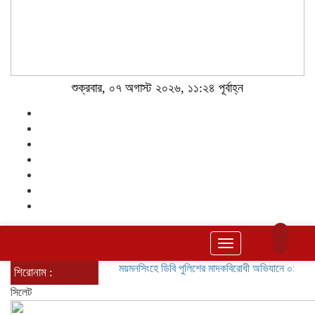
শুক্রবার, ০৭ অগাস্ট ২০২৬, ১১:২৪ পূর্বাহ্ন
Toggle
navigation
ময়মনসিংহে ডিবি পুলিশের মাদকবিরোধী অভিযানে ০১ কেজি গাঁজা
শিরোনাম :
সিলেট