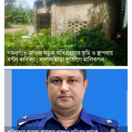
গফরগাঁও-মাওনা সড়ক অধিগ্রহণের ভূমি ও স্থাপনায়
বন্টন বাণিজ্য ; দালাল ছাড়া দুর্ভোগে মালিকগণ