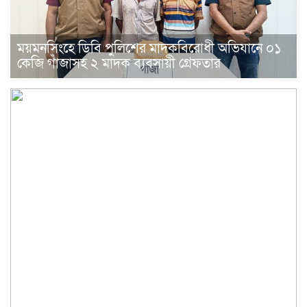
ময়মনসিংহে ডিবি পুলিশের মাদকবিরোধী অভিযানে ০১
কেজি গাঁজাসহ ২ মাদক ব্যবসায়ী গ্রেফতার