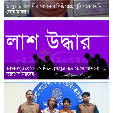
ভালুকায় আসামীর লোকজন পিটিয়েছে পুলিশকে হয়নি
কোন মামলা!
জামালপুর থেকে ১১ দিনে ব্রহ্মপুত্র নদে ভেসে আসলো
তরুণের মরদেহ