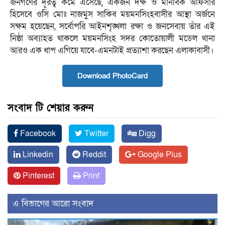
জনগণের দূরত্ব কমে এসেছে, একজন দক্ষ ও মানবিক অফিসার
হিসেবে ওসি মোঃ নাজমুস সাকিব ময়মনসিংহবাসীর আস্থা অর্জনে
সক্ষম হয়েছেন, সর্বোপরি আইনশৃঙ্খলা রক্ষা ও জনসেবায় তাঁর এই
নিষ্ঠা অব্যাহত থাকলে ময়মনসিংহ সদর কোতোয়ালী মডেল থানা
আরও এক ধাপ এগিয়ে যাবে-এমনটাই প্রত্যাশা করছেন এলাকাবাসী।
Download PhotoCard
সংবাদ টি শেয়ার করুন
Facebook
Twitter
Digg
Linkedin
Reddit
Google Plus
Pinterest
Print
এ বিভাগের আরো সংবাদ