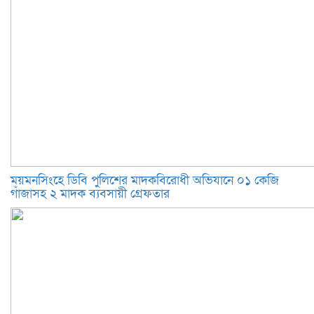
ময়মনসিংহে ডিবি পুলিশের মাদকবিরোধী অভিযানে ০১ কেজি
গাঁজাসহ ২ মাদক ব্যবসায়ী গ্রেফতার