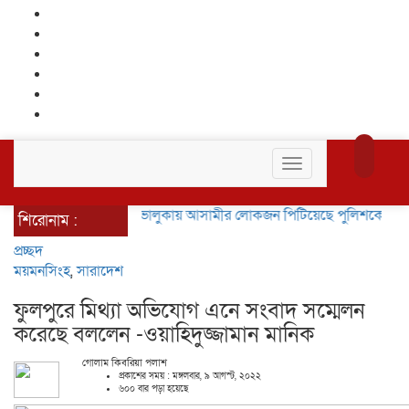
Toggle
navigation
ভালুকায় আসামীর লোকজন পিটিয়েছে পুলিশকে হয়নি কোন
শিরোনাম :
প্রচ্ছদ
ময়মনসিংহ
,
সারাদেশ
ফুলপুরে মিথ্যা অভিযোগ এনে সংবাদ সম্মেলন
করেছে বললেন -ওয়াহিদুজ্জামান মানিক
গোলাম কিবরিয়া পলাশ
প্রকাশের সময় : মঙ্গলবার, ৯ আগস্ট, ২০২২
৬০০ বার পড়া হয়েছে