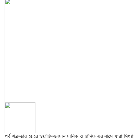
পূর্ব শত্রুতার জেরে ওয়াহিদুজ্জামান মানিক ও হানিফ এর নামে যারা মিথ্যা