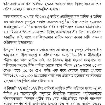
অভিযোগ এনে গত ০৭/০৮ ২০২২ তারিখে প্রেস ব্রিফিং করেছে তার
প্রতিবাদে সংবাদ সম্মেলন অনুষ্ঠিত হয়েছে।
আজ মঙ্গলবার (০৯ আগস্ট ২০২২) তারিখ ওয়াহিদুজ্জামান মানিক ও হানিফ
এর আয়োজনে ফুলপুরে সংবাদ সম্মেলন অনুষ্ঠিত। উক্ত সংবাদ সম্মেলনে
ওয়াহিদুজ্জামান মানিক বলেন গত রবিবার পূর্ব শত্রুতার জেরে আমার নামে
যারা মিথ্যা অভিযোগ এনে প্রেস ব্রিফিং করেছে এর তীব্র নিন্দা ও প্রতিবাদ
জানাচ্ছি। সেই সাথে ওয়াহিদুজ্জামান মানিক আরো বলেন আমি একজন
পৌরসভার ইজারাদার।
উর্পযুক্ত বিষয় ও সুএের আলোকে জানানো যাচ্ছে যে ফুলপুর পৌরসভাধীন
আমুয়াকান্দা ব্রীজ সংলগ্ন ও বালিয়া রোড মোড় সিএনজি ও ইজিবাইক
স্ট‍্যান্ড গত কাল মানিক ভাই এর বিরুদ্ধে যারা সংবাদ সম্মেলনে যে
অভিযোগ করেছে দিউ বালিয়া রোডে অটো স্ট‍্যান্ড ১৪২৯ সনের ০১ লা
বৈশাখ হতে ৩০ শে চৈএ পর্যন্ত এক বছর মেয়াদে ইজারা প্রধানের
নিমিওে২৭/০৩/২০২২ খ্রিঃ তারিখে আপনার প্রস্তাবিত ইজারার দর সর্ব্বোচ্চ
২৫,০০০.০০ (পঁচিশ হাজার টাকা মাত্র।
এ বিষয়টি ২৭ মার্চ,২০২২ খ্রিঃ তারিখে অনুষ্ঠিত পৌর পরিষদে সভায় (৬) নং
বিবিধ (খ) আলোচ‍্যসূচী অনুসারে বিস্তারিত আলোচনা পর্যালোচনান্তে
র্সবসম্মতভাবে সিন্দান্ত গৃহীত হয়। সেই পরিপ্রেক্ষিতে আপনি ন‍্যাশনাল
ব‍্যাংক ফুলপুর শাখা এনপিও/এ ৮০৬৯৪২০ তারিখ ১০ এপ্রিল, ২০২২