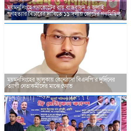
ময়মনসিংহে গণভোটের রায় বাস্তবায়ন ও জুলাই
গণহত্যার বিচারের দাবিতে ১১ দলীয় জোটের গণমিছিল
ময়মনসিংহের ভালুকায় কোনঠাসা বিএনপি‘র দুর্দিনের
ত্যাগী নেতাকর্মীদের মাঝে ক্ষোভ