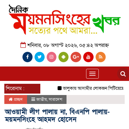
শনিবার, ০৮ অগাস্ট ২০২৬, ০৫:৪২ অপরাহ্ন
Toggle
navigation
শিরোনাম :
ভালুকায় আসামীর লোকজন পিটিয়েছে পুলিশক
প্রচ্ছদ
জাতীয়
,
সারাদেশ
আওয়ামী লীগ পালায় না, বিএনপি পালায়-
ময়মনসিংহে আহমদ হোসেন