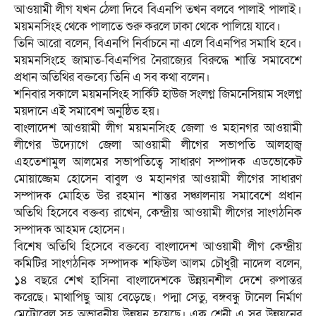
আওয়ামী লীগ যখন ঠেলা দিবে বিএনপি তখন বলবে পালাই পালাই।
ময়মনসিংহ থেকে পালাতে শুরু করলে ঢাকা থেকে পালিয়ে যাবে।
তিনি আরো বলেন, বিএনপি নির্বাচনে না এলে বিএনপির সমাধি হবে।
ময়মনসিংহে জামাত-বিএনপির নৈরাজ্যের বিরুদ্ধে শান্তি সমাবেশে
প্রধান অতিথির বক্তব্যে তিনি এ সব কথা বলেন।
শনিবার সকালে ময়মনসিংহ সার্কিট হাউজ সংলগ্ন জিমনেসিয়াম সংলগ্ন
ময়দানে এই সমাবেশ অনুষ্ঠিত হয়।
বাংলাদেশ আওয়ামী লীগ ময়মনসিংহ জেলা ও মহানগর আওয়ামী
লীগের উদ্যোগে জেলা আওয়ামী লীগের সভাপতি আলহাজ্ব
এহতেশামুল আলমের সভাপতিত্বে সাধারণ সম্পাদক এডভোকেট
মোয়াজ্জেম হোসেন বাবুল ও মহানগর আওয়ামী লীগের সাধারণ
সম্পাদক মোহিত উর রহমান শান্তর সঞ্চালনায় সমাবেশে প্রধান
অতিথি হিসেবে বক্তব্য রাখেন, কেন্দ্রীয় আওয়ামী লীগের সাংগঠনিক
সম্পাদক আহমদ হোসেন।
বিশেষ অতিথি হিসেবে বক্তব্যে বাংলাদেশ আওয়ামী লীগ কেন্দ্রীয়
কমিটির সাংগঠনিক সম্পাদক শফিউল আলম চৌধুরী নাদেল বলেন,
১৪ বছরে শেখ হাসিনা বাংলাদেশকে উন্নয়নশীল দেশে রুপান্তর
করেছে। মাথাপিছু আয় বেড়েছে। পদ্মা সেতু, বঙ্গবন্ধু টানেল নির্মাণ
মেট্রোরেল সহ অভাবনীয় উন্নয়ন হয়েছে। এক শ্রেনী এ সব উন্নয়নের