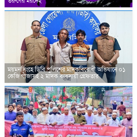
তরুণের মরদেহ
ময়মনসিংহে ডিবি পুলিশের মাদকবিরোধী অভিযানে ০১
কেজি গাঁজাসহ ২ মাদক ব্যবসায়ী গ্রেফতার