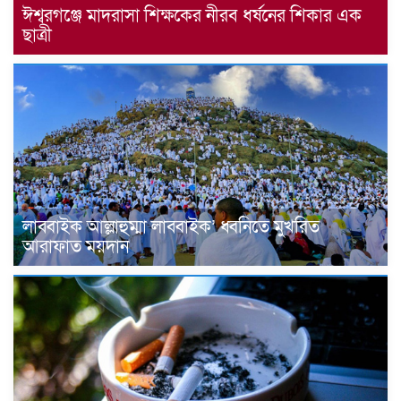
ঈশ্বরগঞ্জে মাদরাসা শিক্ষকের নীরব ধর্ষনের শিকার এক
ছাত্রী
লাব্বাইক আল্লাহুম্মা লাব্বাইক’ ধ্বনিতে মুখরিত
আরাফাত ময়দান