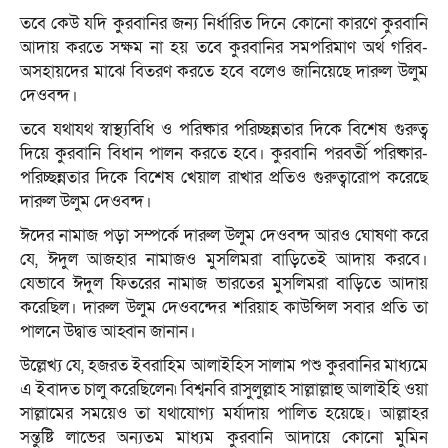
তবে কেউ যদি কুরবানির জন্য নির্ধারিত দিনে কোনো কারণে কুরবানি
আদায় করতে সক্ষম না হয় তবে কুরবানির সমপরিমাণ অর্থ গরিব-
অসহায়দের মাঝে বিতরণ করতে হবে বলেও জানিয়েছে দারুল উলুম
দেওবন্দ।
তবে যথাযথ স্বাস্থ্যবিধি ও পরিষ্কার পরিচ্ছন্নতার দিকে বিশেষ গুরুত্ব
দিয়ে কুরবানি বিধান পালন করতে হবে। কুরবানি পরবর্তী পরিষ্কার-
পরিচ্ছন্নতার দিকে বিশেষ খেয়াল রাখার প্রতিও গুরুত্বারোপ করেছে
দারুল উলুম দেওবন্দ।
ঈদের নামাজ পড়া সম্পর্কে দারুল উলুম দেওবন্দ আরও ঘোষণা করে
যে, ঈদুল আজহার নামাজও মুসলিমরা বাড়িতেই আদায় করবে।
যেভাবে ঈদুল ফিতরের নামাজ ভারতের মুসলিমরা বাড়িতে আদায়
করেছিল। দারুল উলুম দেওবন্দের শরিয়াহ কাউন্সিল সবার প্রতি তা
পালনে উদ্বাত্ত আহ্বান জানান।
উল্লেখ্য যে, হজরত ইবরাহিম আলাইহিস সালাম পশু কুরবানির মাধ্যমে
এ ইবাদত চালু করেছিলেন৷ বিশ্বনবি রাসুলুল্লাহ সাল্লাল্লাহু আলাইহি ওয়া
সাল্লামের সময়েও তা যথাযোগ্য মর্যাদায় পালিত হয়েছে। আল্লাহর
সন্তুষ্টি লাভের অন্যতম মাধ্যম কুরবানি আদায়ে কোনো মুমিন