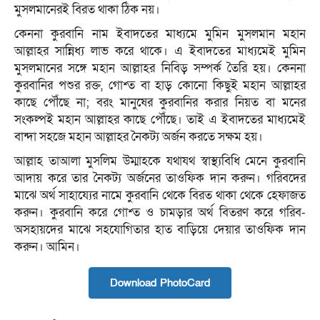
মুসলমানেরই বিরত থাকা ঠিক নয়।
কেননা কুরবানি নাম ইবাদতের মাধ্যমে মুমিন মুসলমান মহান
আল্লাহর সান্নিধ্য লাভ করে থাকে। এ ইবাদতের মাধ্যমেই মুমিন
মুসলমানের সঙ্গে মহান আল্লাহর নিবিড় সম্পর্ক তৈরি হয়। কেননা
কুরবানির পশুর রক্ত, গোশ্ত বা হাড় কোনো কিছুই মহান আল্লাহর
কাছে পৌঁছে না; বরং মানুষের কুরবানির করার নিয়ত বা মনের
সংকল্পই মহান আল্লাহর কাছে পৌঁছে। তাই এ ইবাদতের মাধ্যমেই
বান্দা সহজে মহান আল্লাহর নৈকট্য অর্জন করতে সক্ষম হয়।
আল্লাহ তাআলা মুসলিম উম্মাহকে যথাযথ স্বাস্থ্যবিধি মেনে কুরবানি
আদায় করে তার নৈকট্য অর্জনের তাওফিক দান করুন। গরিবদের
মাঝে অর্থ সাহায্যের নামে কুরবানি থেকে বিরত থাকা থেকে হেফাজত
করুন। কুরবানি করে গোশ্ত ও চামড়ার অর্থ বিতরণ করে গরিব-
অসহায়দের মাঝে সহযোগিতার হাত বাড়িয়ে দেয়ার তাওফিক দান
করুন। আমিন।
Download PhotoCard