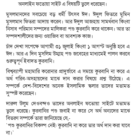
অনলাইন ফতোয়া সাইট এ বিষয়টি তুলে ধরেছেন।
মুসলমানদের সবচেয়ে বড় ধর্মী উৎসব ঈদ। ঈদুল ফিতরে মুমিন
মুসলমান ফিতরা আদায় করেন। আর ঈদুল আজহায় সামর্থবান কিংবা
নিসাব পরিমান সম্পদের মালিকরা পশু কুরবানি করে থাকেন। আর তা
সম্পদশালীদের জন্য ওয়াজিব বা আবশ্যক কাজ।
চাঁদ দেখা সপেক্ষে আগামী ৩১ জুলাই কিংবা ১ আগস্ট অনুষ্ঠি হবে এ
ঈদ। আর এ দিন মুসলিম উম্মাহ পশু জবেহের মাধ্যমেই পালন করবে
গুরুত্বপূর্ণ ইবাদত কুরবানি।
বিশ্বব্যাপী মহামারি করোনার প্রাদুর্ভাবে এ সময়ে কুরবানি না করে এ
অর্থ গরিব-অসহায়দের মাঝে দান করার বিষয়ে প্রশ্ন উঠেছে। এ
সম্পর্কে দেশ-বিদেশের অনেক ইসলামিক স্কলার তাদের মতামত
সুস্পষ্ট করেছেন।
দারুল উলুম দেওবন্দও তাদের অনলাইন ফতোয়া সাইটে মতামত
তুলে ধরেছে। কুরবানির পশু জবাই না করে সে অর্থ অন্যদের মাঝে
বিতরণ সম্পর্কে তারা জানিয়েছে যে,-
`পশু কুরবানির বিকল্প নেই৷ কুরবানি না করে তার অর্থ দান করা যাবে
না।`