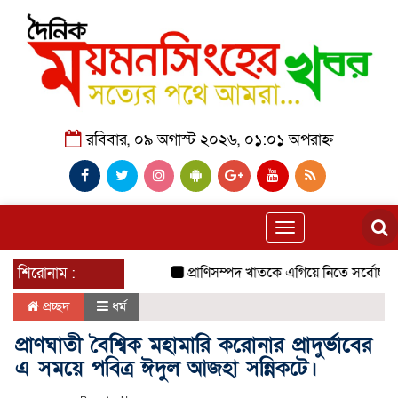
রবিবার, ০৯ অগাস্ট ২০২৬, ০১:০১ অপরাহ্ন
Toggle
navigation
শিরোনাম :
প্রাণিসম্পদ খাতকে এগিয়ে নিতে সর্বোচ্চ গুরুত্ব দেব
প্রচ্ছদ
ধর্ম
প্রাণঘাতী বৈশ্বিক মহামারি করোনার প্রাদুর্ভাবের
এ সময়ে পবিত্র ঈদুল আজহা সন্নিকটে।