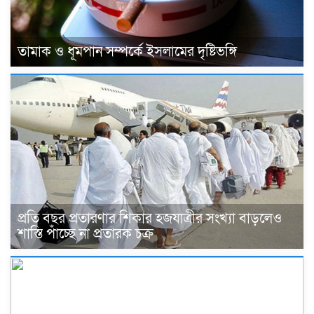
তামাক ও ধূমপান সম্পর্কে ইসলামের দৃষ্টিভঙ্গি
প্রতি বছর প্রতারণার শিকার হজযাত্রীর সংখ্যা বাড়লেও
শাস্তি পাঁচ্ছে না প্রতারক চক্র