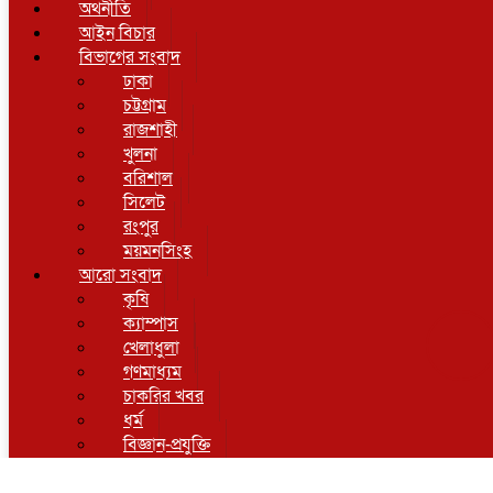
অর্থনীতি
আইন বিচার
বিভাগের সংবাদ
ঢাকা
চট্টগ্রাম
রাজশাহী
খুলনা
বরিশাল
সিলেট
রংপুর
ময়মনসিংহ
আরো সংবাদ
কৃষি
ক্যাম্পাস
খেলাধুলা
গণমাধ্যম
চাকরির খবর
ধর্ম
বিজ্ঞান-প্রযুক্তি
বিনোদন